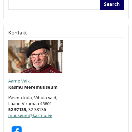
Search
Kontakt
Aarne Vaik
,
Käsmu Meremuuseum
Käsmu küla, Vihula vald,
Lääne-Virumaa 45601
52 97135
, 32 38136
muuseum@kasmu.ee