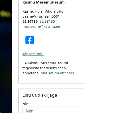
Käsmu Meremuuseum
Käsmu küla, Vihula vald,
Lääne-Virumaa 45601
52 97135
, 32 38136
muuseum@kasmu.ee
Täpsem info
SA Käsmu Meremuuseumi
tegevuste toetuseks saab
annetada:
Muuseumi annetus
Liitu uudiskirjaga
Nimi: