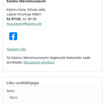
Käsmu Meremuuseum
Käsmu küla, Vihula vald,
Lääne-Virumaa 45601
52 97135
, 32 38136
muuseum@kasmu.ee
Täpsem info
SA Käsmu Meremuuseumi tegevuste toetuseks saab
annetada:
Muuseumi annetus
Liitu uudiskirjaga
Nimi: