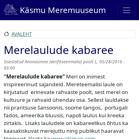
Liigu edasi põhisisu juurde
Käsmu Meremuuseum
AVALEHT
Merelaulude kabaree
Sisestatud
Anonüümne (verifitseerimata)
poolt
L, 05/28/2016 -
03:00
“Merelaulude kabaree”
Meri on inimest
inspireerinud sajandeid. Mereteemalisi laule on
kirjutatud erinevate rahvaste poolt, sest merel on
kultuure ja rahvaid ühendav osa. Sellest lauldakse
nii prantsuse šansoonis, soome tangos, portugali
fados, ameerika bluusis, napoli laulus kui kreeka
zirtakis. Lisaks lauludele on kabareelikus õhtus ka
kaasakiskuvat merejuttu ning publikut haaravat
tegevust. Vaata ka
www.otsman.com