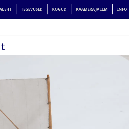
in navigation
ALEHT
TEGEVUSED
KOGUD
KAAMERA JA ILM
INFO
at