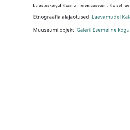
külastuskäigul Käsmu meremuuseumi. Ka sel laeva
Etnograafia alajaotused
Laevamudel
Ka
Muuseumi objekt
Galerii
Esemeline kogu