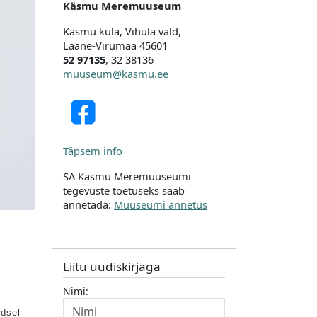
Käsmu Meremuuseum
Käsmu küla, Vihula vald,
Lääne-Virumaa 45601
52 97135
, 32 38136
muuseum@kasmu.ee
Täpsem info
SA Käsmu Meremuuseumi
tegevuste toetuseks saab
annetada:
Muuseumi annetus
Liitu uudiskirjaga
Nimi:
rdsel