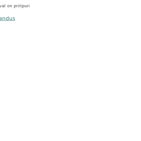
l on priitpuri
landus