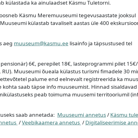
b külastada ka ainulaadset Käsmu Tuletorni.
osneb Käsmu Meremuuseumi tegevusaastate jooksul
Muuseumi külastab tavaliselt aastas üle 400 ekskursioon
ks aeg
muuseum@kasmu.ee
lisainfo ja täpsustused tel
, pensionär) 6€, perepilet 18€, lasteprogrammi pilet 15€
G, RU). Muuseumi õueala külastus turismi fimadele 30 mi
iettevõtetel palume end eelnevalt registreerida ka muu
se kohta saab täpse info muuseumist. Hinnad sisaldavad
külastuseks peab toimuma muusemi territooriumil (in
tuseks saab annetada:
Muuseumi annetus
/
Käsmu tule
nnetus
/
Veebikaamera annetus
/
Digitaliseerimise an