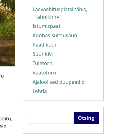
Laevaehitusplatsi tähis,
"Tähnikhirv"
Istumispaat
Koobas suitsusaun
Paadikuur
Suur kivi
Tuletorn
Vaatetorn
de
Ajaloolised puupaadid
Lehtla
Otsing
õitu,
ele