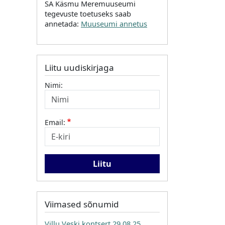
SA Käsmu Meremuuseumi
tegevuste toetuseks saab
annetada:
Muuseumi annetus
Liitu uudiskirjaga
Nimi:
Email:
Viimased sõnumid
Villu Veski kontsert 29.08.25