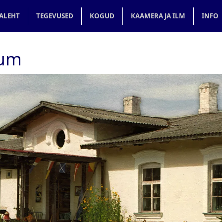
in navigation
ALEHT
TEGEVUSED
KOGUD
KAAMERA JA ILM
INFO
um