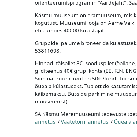
orienteerumisprogramm "Aardejaht". Saa
Käsmu muuseum on eramuuseum, mis ko
kogutust. Muuseumi looja on Aarne Vaik. 
ehk umbes 40000 külastajat.
Gruppidel palume broneerida külastuse
53811608.
Hinnad: täispilet 8€, sooduspilet (õpilane
giiditeenus 40€ grupi kohta (EE, FIN, EN
Seminariruumi rent on 50€ /tund. Turism
õueala külastuseks. Tualettide kasutami
käibemaksu. Busside parkimine muuseumi
muuseumist).
SA Käsmu Meremuuseumi tegevuste toe
annetus
/
Vaatetorni annetus
/
Õueala a