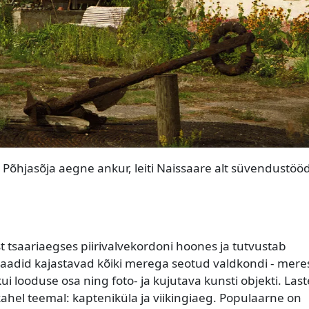
Põhjasõja aegne ankur, leiti Naissaare alt süvendustöö
saariaegses piirivalvekordoni hoones ja tutvustab
aadid kajastavad kõiki merega seotud valdkondi - meres
 looduse osa ning foto- ja kujutava kunsti objekti. Last
ahel teemal: kapteniküla ja viikingiaeg. Populaarne on