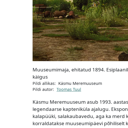
Muuseumimaja, ehitatud 1894. Esiplaanil 
käigus
Pildi allikas:
Käsmu Meremuuseum
Pildi autor:
Toomas Tuul
Käsmu Meremuuseum asub 1993. aastast t
legendaarse kapteniküla ajalugu. Ekspon
kalapüüki, salakaubavedu, aga ka merd kui
korraldatakse muuseumipäevi põhiliselt k