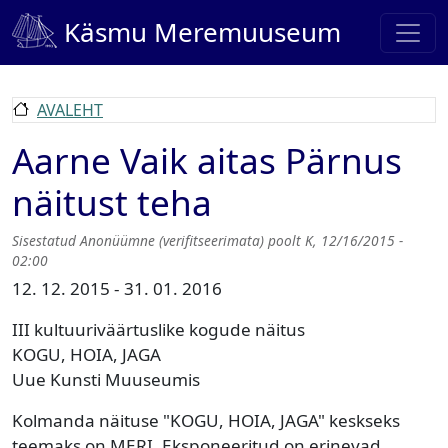
Liigu edasi põhisisu juurde
Käsmu Meremuuseum
AVALEHT
Aarne Vaik aitas Pärnus
näitust teha
Sisestatud
Anonüümne (verifitseerimata)
poolt
K, 12/16/2015 -
02:00
12. 12. 2015 - 31. 01. 2016
III kultuuriväärtuslike kogude näitus
KOGU, HOIA, JAGA
Uue Kunsti Muuseumis
Kolmanda näituse "KOGU, HOIA, JAGA" keskseks
teemaks on MERI. Eksponeeritud on erinevad