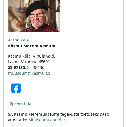
Aarne Vaik
,
Käsmu Meremuuseum
Käsmu küla, Vihula vald,
Lääne-Virumaa 45601
52 97135
, 32 38136
muuseum@kasmu.ee
Täpsem info
SA Käsmu Meremuuseumi tegevuste toetuseks saab
annetada:
Muuseumi annetus