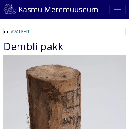
Liigu edasi põhisisu juurde
Käsmu Meremuuseum
AVALEHT
Dembli pakk
Pilt