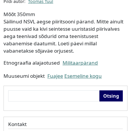
Pildi autor:
Toomas Tuul
Mõõt
350mm
Säilinud NSVL aegse piiritsooni pärand. Mitte ainult
puusse vaid ka kivi seintesse uuristasid piirivalves
aega teenivad sõdurid oma teenistusest
vabanemise daatumit. Loeti päevi millal
vabanetakse sõjaväe orjusest.
Etnograafia alajaotused
Militaarpärand
Muuseumi objekt
Fuajee
Esemeline kogu
Otsing
Kontakt