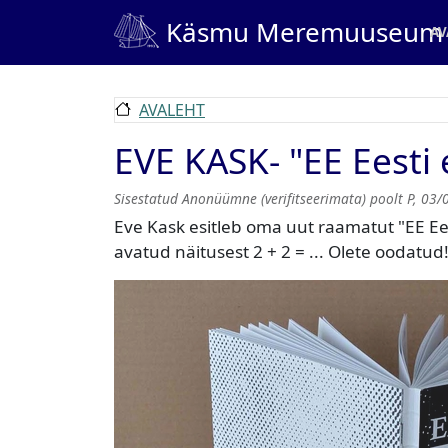
Liigu edasi põhisisu juurde
Ma
Käsmu Meremuuseum
AV
AVALEHT
EVE KASK- "EE Eesti
Sisestatud
Anonüümne (verifitseerimata)
poolt
P, 03/
Eve Kask esitleb oma uut raamatut "EE Ee
avatud näitusest 2 + 2 = ... Olete oodatud