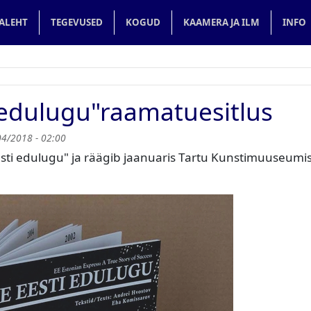
in navigation
ALEHT
TEGEVUSED
KOGUD
KAAMERA JA ILM
INFO
 edulugu"raamatuesitlus
04/2018 - 02:00
sti edulugu" ja räägib jaanuaris Tartu Kunstimuuseumi
!