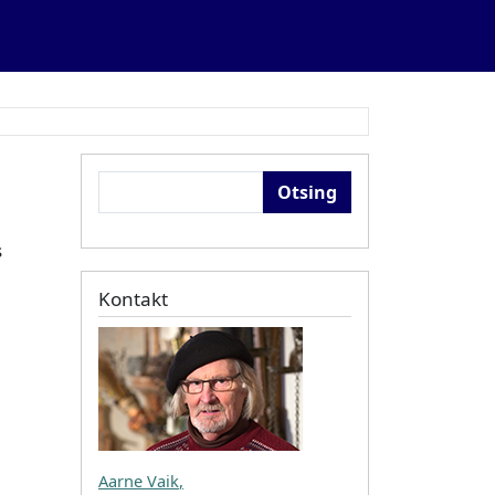
Otsing
s
Kontakt
Aarne Vaik
,