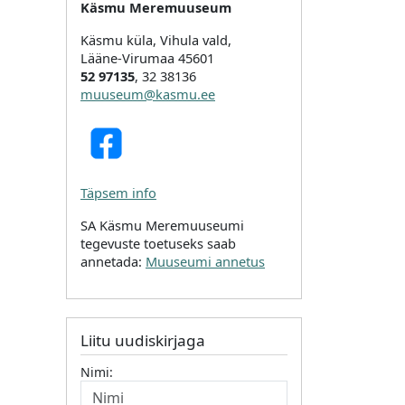
Käsmu Meremuuseum
Käsmu küla, Vihula vald,
Lääne-Virumaa 45601
52 97135
, 32 38136
muuseum@kasmu.ee
Täpsem info
SA Käsmu Meremuuseumi
tegevuste toetuseks saab
annetada:
Muuseumi annetus
Liitu uudiskirjaga
Nimi: