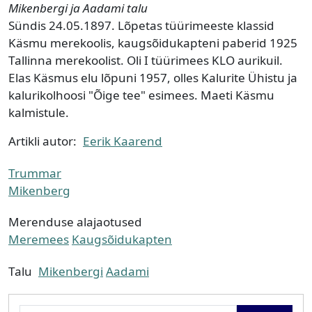
Mikenbergi ja Aadami talu
Sündis 24.05.1897. Lõpetas tüürimeeste klassid
Käsmu merekoolis, kaugsõidukapteni paberid 1925
Tallinna merekoolist. Oli I tüürimees KLO aurikuil.
Elas Käsmus elu lõpuni 1957, olles Kalurite Ühistu ja
kalurikolhoosi "Õige tee" esimees. Maeti Käsmu
kalmistule.
Artikli autor:
Eerik Kaarend
Trummar
Mikenberg
Merenduse alajaotused
Meremees
Kaugsõidukapten
Talu
Mikenbergi
Aadami
Otsing