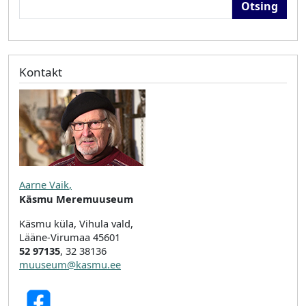
Kontakt
Aarne Vaik
,
Käsmu Meremuuseum
Käsmu küla, Vihula vald,
Lääne-Virumaa 45601
52 97135
, 32 38136
muuseum@kasmu.ee