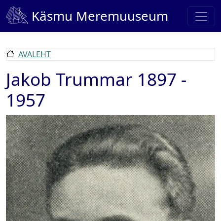
Liigu edasi põhisisu juurde
Käsmu Meremuuseum
AVALEHT
Jakob Trummar 1897 -
1957
Pilt