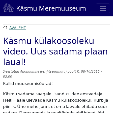
Liigu edasi põhisisu juurde
Käsmu Meremuuseum
AVALEHT
Käsmu külakoosoleku
video. Uus sadama plaan
laual!
Sisestatud
Anonüümne (verifitseerimata)
poolt
K, 08/10/2016 -
03:00
Kallid muuseumisõbrad!
Käsmu sadama saagale lisandus idee eestvedaja
Heiti Hääle ülevaade Käsmu külakoosolekul. Kurb ja
piinlik. Ühe mehe jonn, et oma laevale ehitada suur
sadam. Demagoogia ja pooltõdede abil ideed läbi