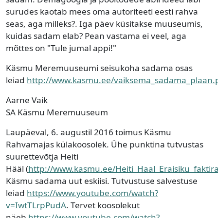
surudes kaotab mees oma autoriteeti eesti rahva
seas, aga milleks?. Iga päev küsitakse muuseumis,
kuidas sadam elab? Pean vastama ei veel, aga
mõttes on "Tule jumal appi!"
Käsmu Meremuuseumi seisukoha sadama osas
leiad
http://www.kasmu.ee/vaiksema_sadama_plaan.
Aarne Vaik
SA Käsmu Meremuuseum
Laupäeval, 6. augustil 2016 toimus Käsmu
Rahvamajas külakoosolek. Ühe punktina tutvustas
suurettevõtja Heiti
Hääl (
http://www.kasmu.ee/Heiti_Haal_Eraisiku_faktir
Käsmu sadama uut eskiisi. Tutvustuse salvestuse
leiad
https://www.youtube.com/watch?
v=IwtTLrpPudA
. Tervet koosolekut
näeb
https://www.youtube.com/watch?