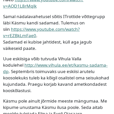
v=AQD1L8rMqlk
Samal nädalavahetusel sõitis ITrottide võttegrupp
läbi Käsmu kandi sadamad. Tulemus on
siin
https://www.youtube.com/watch?
v=rEZBkLmFae0
.
Sadamad ei kubise jahtidest, küll aga jagub
väikeseid paate.
Uue eskiisiga võib tutvuda Vihula Valla
kodulehel
http://www.vihula.ee/et/kasmu-sadama-
dp
. Septembris toimuvaks uue eskiisi arutelu
koosolekuks tuleb ka kõigil osalistel oma seisukohad
kujundada. Praegu korjab kavand ametkondadest
kooskõlastusi.
Käsmu pole ainult jõrmide meeste mängumaa. Me
kipume unustama Käsmu ilusa poole. Seda aitab
meelde tuletada Elina ja Eveli Ojasaare