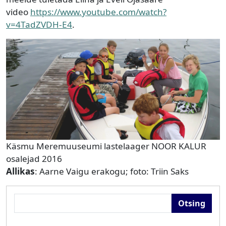
video
https://www.youtube.com/watch?
v=4TadZVDH-E4
.
Käsmu Meremuuseumi lastelaager NOOR KALUR
osalejad 2016
Allikas
: Aarne Vaigu erakogu; foto: Triin Saks
Otsing