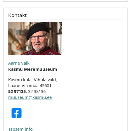
Kontakt
Aarne Vaik
,
Käsmu Meremuuseum
Käsmu küla, Vihula vald,
Lääne-Virumaa 45601
52 97135
, 32 38136
muuseum@kasmu.ee
Täpsem info