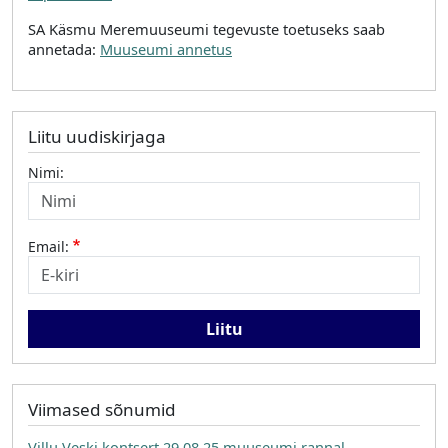
SA Käsmu Meremuuseumi tegevuste toetuseks saab
annetada:
Muuseumi annetus
Liitu uudiskirjaga
Nimi:
Email:
Viimased sõnumid
Villu Veski kontsert 29.08.25 muuseumi rannal