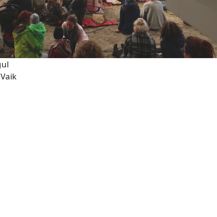
gul
e Vaik