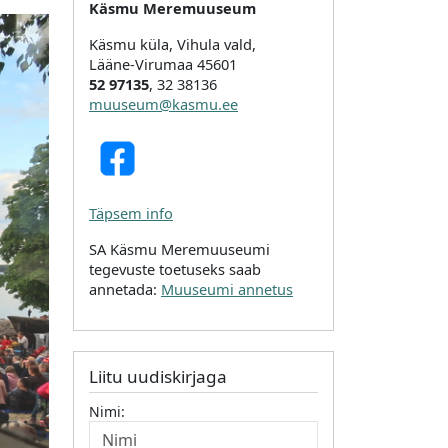
Käsmu Meremuuseum
Käsmu küla, Vihula vald,
Lääne-Virumaa 45601
52 97135
, 32 38136
muuseum@kasmu.ee
Täpsem info
SA Käsmu Meremuuseumi
tegevuste toetuseks saab
annetada:
Muuseumi annetus
Liitu uudiskirjaga
Nimi: