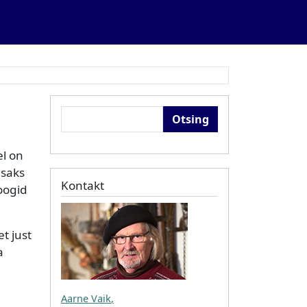
Otsing
el on
isaks
Kontakt
oogid
t just
a
Aarne Vaik
,