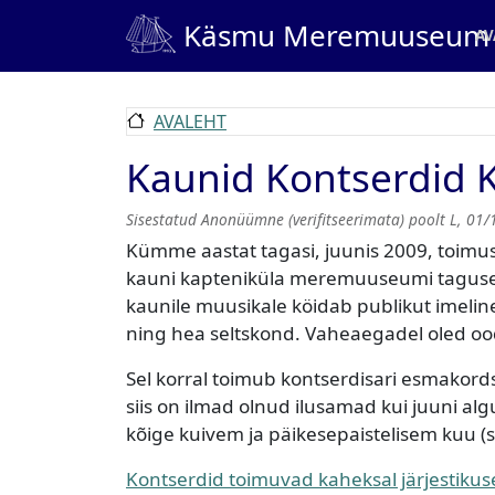
Liigu edasi põhisisu juurde
Ma
Käsmu Meremuuseum
AV
AVALEHT
Kaunid Kontserdid 
Sisestatud
Anonüümne (verifitseerimata)
poolt
L, 01/
Kümme aastat tagasi, juunis 2009, toimu
kauni kapteniküla meremuuseumi tagusel
kaunile muusikale köidab publikut imeline
ning hea seltskond. Vaheaegadel oled
Sel korral toimub kontserdisari esmakords
siis on ilmad olnud ilusamad kui juuni alg
kõige kuivem ja päikesepaistelisem kuu 
Kontserdid toimuvad kaheksal järjestikuse