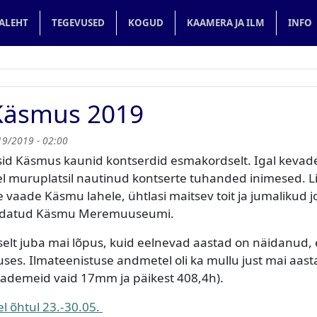
in navigation
ALEHT
TEGEVUSED
KOGUD
KAAMERA JA ILM
INFO
Käsmus 2019
19/2019 - 02:00
sid Käsmus kaunid kontserdid esmakordselt. Igal kevad
 muruplatsil nautinud kontserte tuhanded inimesed. L
 vaade Käsmu lahele, ühtlasi maitsev toit ja jumalikud j
 oodatud Käsmu Meremuuseumi.
elt juba mai lõpus, kuid eelnevad aastad on näidanud, e
uses. Ilmateenistuse andmetel oli ka mullu just mai aast
(sademeid vaid 17mm ja päikest 408,4h).
l õhtul 23.-30.05.