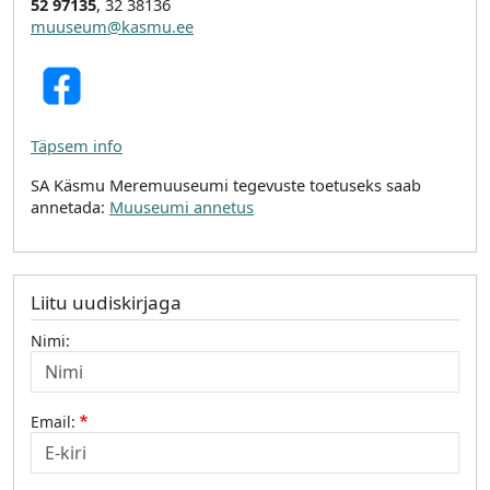
52 97135
, 32 38136
muuseum@kasmu.ee
Täpsem info
SA Käsmu Meremuuseumi tegevuste toetuseks saab
annetada:
Muuseumi annetus
Liitu uudiskirjaga
Nimi:
Email: