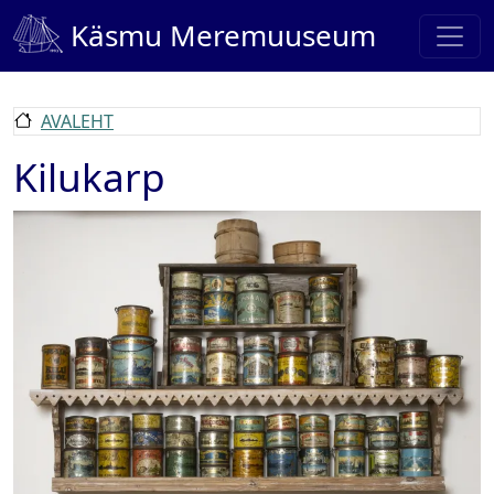
Liigu edasi põhisisu juurde
Käsmu Meremuuseum
AVALEHT
Kilukarp
Pilt