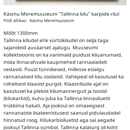
Käsmu Meremuuseum "Tallinna kilu" karpide riiul
Pildi allikas:
Käsmu Meremuuseum
Mõõt
1300mm
Tallinna kiludel ehk vürtsikiludel on selja taga
sajandeid auväärset ajalugu. Muuseumi
kollektsioonis on ka vanimaid puidust kiluanumaid,
mida linnarahvale kaupmehed rannaaladelt
vedasid. Puust tünnikesed, millesse esialgu
rannanaised kilu soolasid. Vahepeal oli kasutusel ka
rohelisest klaasist purgid. Klaasnõude ajal on
kasutusel ka plekist kilumannergud ja toosid
(kilukarbid), kuhu juba ka Tallinna linnasiluetti
trükkima hakati. Aja jooksul on omaaegsest
rannanaiste lisateenistusest saanud pidulaudadel
hinnatud roog. Kilukarbisiluetist aga sai aegade
jooksul Tallinna sümbol. Tallinna kalaturg oli koht