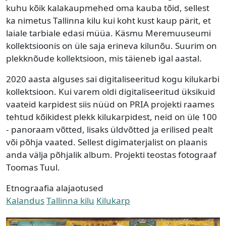
kuhu kõik kalakaupmehed oma kauba tõid, sellest
ka nimetus Tallinna kilu kui koht kust kaup pärit, et
laiale tarbiale edasi müüa. Käsmu Meremuuseumi
kollektsioonis on üle saja erineva kilunõu. Suurim on
plekknõude kollektsioon, mis täieneb igal aastal.
2020 aasta alguses sai digitaliseeritud kogu kilukarbi
kollektsioon. Kui varem oldi digitaliseeritud üksikuid
vaateid karpidest siis nüüd on PRIA projekti raames
tehtud kõikidest plekk kilukarpidest, neid on üle 100
- panoraam võtted, lisaks üldvõtted ja erilised pealt
või põhja vaated. Sellest digimaterjalist on plaanis
anda välja põhjalik album. Projekti teostas fotograaf
Toomas Tuul.
Etnograafia alajaotused
Kalandus
Tallinna kilu
Kilukarp