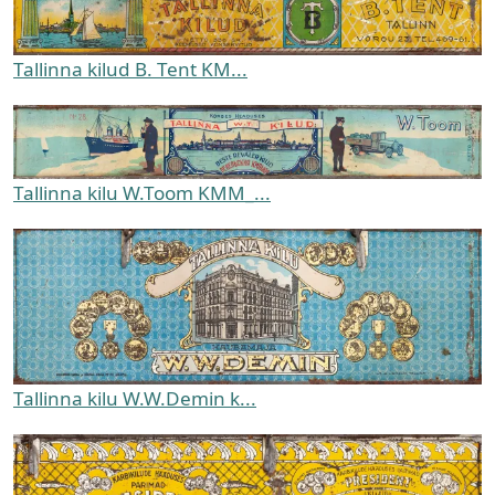
Tallinna kilud B. Tent KM...
Tallinna kilu W.Toom KMM_...
Tallinna kilu W.W.Demin k...