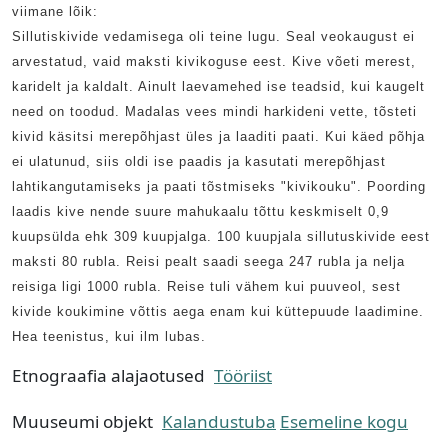
viimane lõik:
Sillutiskivide vedamisega oli teine lugu. Seal veokaugust ei
arvestatud, vaid maksti kivikoguse eest. Kive võeti merest,
karidelt ja kaldalt. Ainult laevamehed ise teadsid, kui kaugelt
need on toodud. Madalas vees mindi harkideni vette, tõsteti
kivid käsitsi merepõhjast üles ja laaditi paati. Kui käed põhja
ei ulatunud, siis oldi ise paadis ja kasutati merepõhjast
lahtikangutamiseks ja paati tõstmiseks "kivikouku". Poording
laadis kive nende suure mahukaalu tõttu keskmiselt 0,9
kuupsülda ehk 309 kuupjalga. 100 kuupjala sillutuskivide eest
maksti 80 rubla. Reisi pealt saadi seega 247 rubla ja nelja
reisiga ligi 1000 rubla. Reise tuli vähem kui puuveol, sest
kivide koukimine võttis aega enam kui küttepuude laadimine.
Hea teenistus, kui ilm lubas.
Etnograafia alajaotused
Tööriist
Muuseumi objekt
Kalandustuba
Esemeline kogu