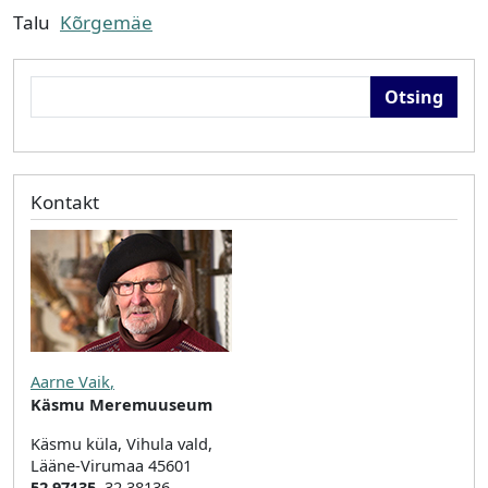
Talu
Kõrgemäe
Otsing
Kontakt
Aarne Vaik
,
Käsmu Meremuuseum
Käsmu küla, Vihula vald,
Lääne-Virumaa 45601
52 97135
, 32 38136