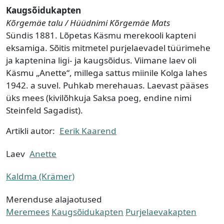
Kaugsõidukapten
Kõrgemäe talu / Hüüdnimi Kõrgemäe Mats
Sündis 1881. Lõpetas Käsmu merekooli kapteni
eksamiga. Sõitis mitmetel purjelaevadel tüürimehe
ja kaptenina ligi- ja kaugsõidus. Viimane laev oli
Käsmu „Anette“, millega sattus miinile Kolga lahes
1942. a suvel. Puhkab merehauas. Laevast pääses
üks mees (kivilõhkuja Saksa poeg, endine nimi
Steinfeld Sagadist).
Artikli autor:
Eerik Kaarend
Laev
Anette
Kaldma (Krämer)
Merenduse alajaotused
Meremees
Kaugsõidukapten
Purjelaevakapten