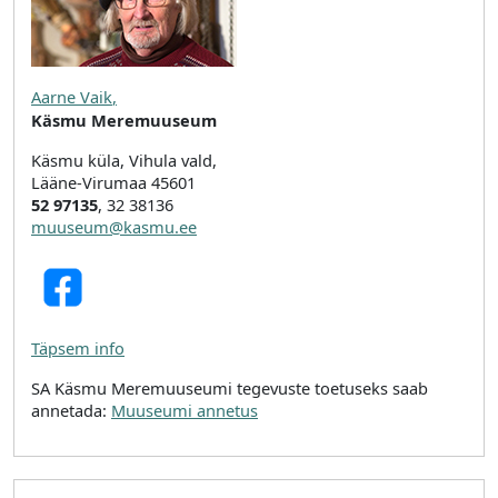
Aarne Vaik
,
Käsmu Meremuuseum
Käsmu küla, Vihula vald,
Lääne-Virumaa 45601
52 97135
, 32 38136
muuseum@kasmu.ee
Täpsem info
SA Käsmu Meremuuseumi tegevuste toetuseks saab
annetada:
Muuseumi annetus