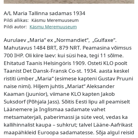
A/L Maria Tallinna sadamas 1934
Pildi allikas:
Käsmu Meremuuseum
Pildi autor:
Käsmu Meremuuseum
Aurulaev „Maria“ ex „Normandiet“, „Gulfaxe“.
Mahutavus 1484 BRT, 879 NRT. Peamasina võimsus
700 IHP. Oli kiire laev: kui süsi hea, tegi 11 sõlme.
Ehitatud Taanis Helsingöris 1909. Osteti KLO poolt
Taanist Det Dansk-Fransk Co-st. 1934. aasta keskel
ristiti ümber „Maria“ (esimese kapteni Gustav Pruuni
naise nimi). Hiljem juhtis „Mariat“ Aleksander
Kaaman (juunior), viimane KLO kapten Jakob
Suksdorf (Põhjala Jass). Sõitis Eesti lipu all peamiselt
Läänemere ja Inglismaa sadamate vahet
metsamaterjali, paberimassi ja süte veol, vedas ka
kallihinnalist kaupa – suhkrut; talvel Lääne-Aafrikast
maapähkleid Euroopa sadamatesse. Sõja algul reisid