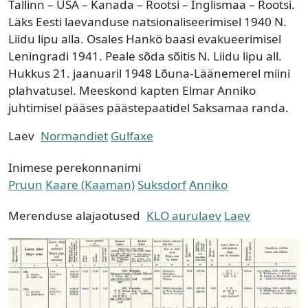
Tallinn – USA – Kanada – Rootsi – Inglismaa – Rootsi.
Läks Eesti laevanduse natsionaliseerimisel 1940 N.
Liidu lipu alla. Osales Hankö baasi evakueerimisel
Leningradi 1941. Peale sõda sõitis N. Liidu lipu all.
Hukkus 21. jaanuaril 1948 Lõuna-Läänemerel miini
plahvatusel. Meeskond kapten Elmar Anniko
juhtimisel pääses päästepaatidel Saksamaa randa.
Laev
Normandiet
Gulfaxe
Inimese perekonnanimi
Pruun
Kaare (Kaaman)
Suksdorf
Anniko
Merenduse alajaotused
KLO aurulaev
Laev