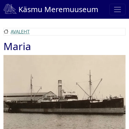
Liigu edasi põhisisu juurde
Käsmu Meremuuseum
AVALEHT
Maria
Pilt