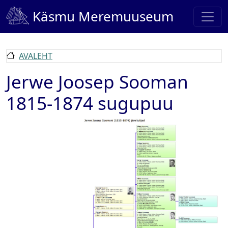
Liigu edasi põhisisu juurde
Käsmu Meremuuseum
AVALEHT
Jerwe Joosep Sooman
1815-1874 sugupuu