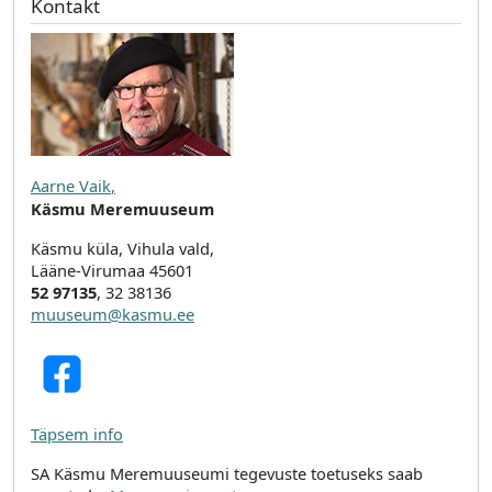
Kontakt
Aarne Vaik
,
Käsmu Meremuuseum
Käsmu küla, Vihula vald,
Lääne-Virumaa 45601
52 97135
, 32 38136
muuseum@kasmu.ee
Täpsem info
SA Käsmu Meremuuseumi tegevuste toetuseks saab