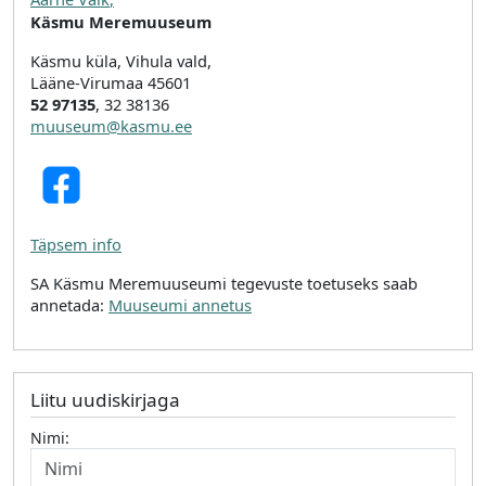
Käsmu Meremuuseum
Käsmu küla, Vihula vald,
Lääne-Virumaa 45601
52 97135
, 32 38136
muuseum@kasmu.ee
Täpsem info
SA Käsmu Meremuuseumi tegevuste toetuseks saab
annetada:
Muuseumi annetus
Liitu uudiskirjaga
Nimi: