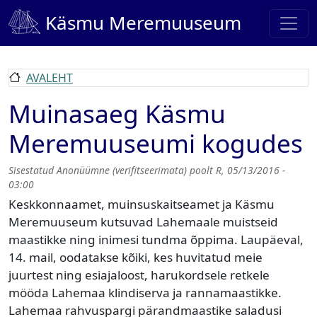
Liigu edasi põhisisu juurde
Käsmu Meremuuseum
AVALEHT
Muinasaeg Käsmu
Meremuuseumi kogudes
Sisestatud
Anonüümne (verifitseerimata)
poolt
R, 05/13/2016 -
03:00
Keskkonnaamet, muinsuskaitseamet ja Käsmu
Meremuuseum kutsuvad Lahemaale muistseid
maastikke ning inimesi tundma õppima. Laupäeval,
14. mail, oodatakse kõiki, kes huvitatud meie
juurtest ning esiajaloost, harukordsele retkele
mööda Lahemaa klindiserva ja rannamaastikke.
Lahemaa rahvuspargi pärandmaastike saladusi