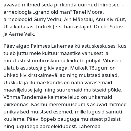
avavad mitmed seda piirkonda uurinud inimesed -
arheoloogia „grand old man“ Tanel Moora,
arheoloogid Gurly Vedru, Ain Mäesalu, Anu Kivirüüt,
Ulla kadakas, Indrek Jets, harrastajad Dmitri Sutov
ja Aarne Vaik.
Päev algab Palmses Lahemaa külastuskeskuses, kus
tuleb juttu meie kultuurmaastike vanusest ja
muutustest ümbruskonna leidude põhjal. Vihasool
ulatub asustusjälg kiviaega, Muikelt Tõuguni on
uhked kivikirstkalmeväljad ning muistsed asulad,
Uusküla ja Ilumäe kandis on näha varasemaid
maaviljeluse jälgi ning suuremaid muistseid põlde.
Võhma Tandemäe kalmete leiud on uhkemaid
piirkonnas. Käsmu meremuuseumis asuvad mitmed
unikaalsed muistsed esemed, mille lugusid samuti
kuuleme. Päev lõppeb pauguga muistsest püssist
ning lugudega aardeleidudest. Lahemaa