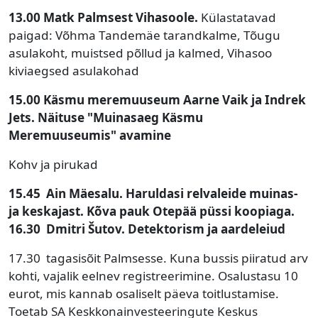
13.00
Matk Palmsest Vihasoole.
Külastatavad
paigad: Võhma Tandemäe tarandkalme, Tõugu
asulakoht, muistsed põllud ja kalmed, Vihasoo
kiviaegsed asulakohad
15.00 Käsmu meremuuseum Aarne Vaik ja Indrek
Jets. Näituse "Muinasaeg Käsmu
Meremuuseumis" avamine
Kohv ja pirukad
15.45 Ain Mäesalu. Haruldasi relvaleide muinas-
ja keskajast. Kõva pauk Otepää püssi koopiaga.
16.30 Dmitri Šutov. Detektorism ja aardeleiud
17.30 tagasisõit Palmsesse. Kuna bussis piiratud arv
kohti, vajalik eelnev registreerimine. Osalustasu 10
eurot, mis kannab osaliselt päeva toitlustamise.
Toetab SA Keskkonainvesteeringute Keskus