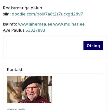
Registreerige palun
siin:
doodle.com/poll/7a8t2z7ucxgd2dv7
isainfo:
www.lahemaa.ee
www.muinas.ee
Ave Paulus
53327893
Otsing
Kontakt
Aarne Vaik
,