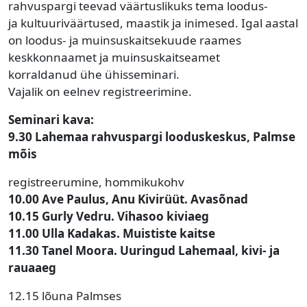
rahvuspargi teevad väärtuslikuks tema loodus-
ja kultuuriväärtused, maastik ja inimesed. Igal aastal
on loodus- ja muinsuskaitsekuude raames
keskkonnaamet ja muinsuskaitseamet
korraldanud ühe ühisseminari.
Vajalik on eelnev registreerimine.
Seminari kava:
9.30 Lahemaa rahvuspargi looduskeskus, Palmse
mõis
registreerumine, hommikukohv
10.00 Ave Paulus, Anu Kivirüüt. Avasõnad
10.15 Gurly Vedru. Vihasoo kiviaeg
11.00 Ulla Kadakas. Muististe kaitse
11.30
Tanel Moora. Uuringud Lahemaal, kivi- ja
rauaaeg
12.15 lõuna Palmses