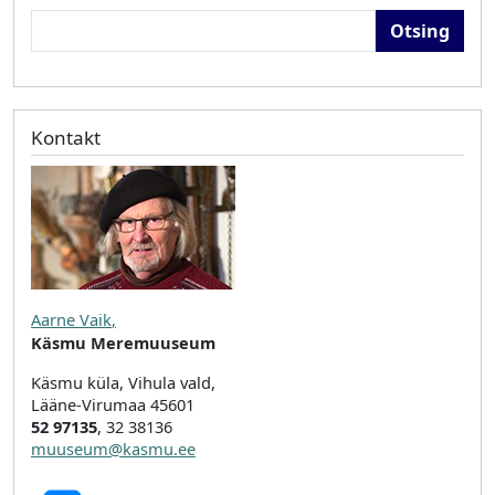
Otsing
Kontakt
Aarne Vaik
,
Käsmu Meremuuseum
Käsmu küla, Vihula vald,
Lääne-Virumaa 45601
52 97135
, 32 38136
muuseum@kasmu.ee