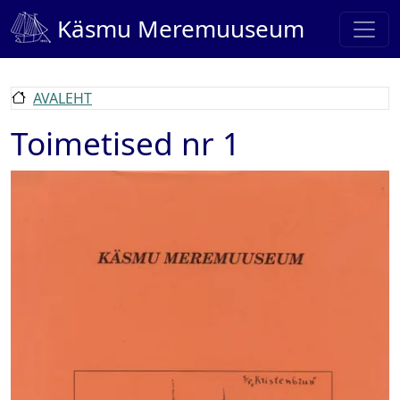
Liigu edasi põhisisu juurde
Käsmu Meremuuseum
AVALEHT
Toimetised nr 1
Pilt