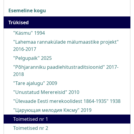
Trükised
Esemeline kogu
Trükised
"Käsmu" 1994
"Lahemaa rannakülade mälumaastike projekt"
2016-2017
"Pelgupaik" 2025
"Põhjaranniku paadiehitustraditsioonid" 2017-
2018
"Tare ajalugu" 2009
"Unustatud Merereisid" 2010
"Ülevaade Eesti merekoolidest 1864-1935" 1938
"Царующая мелодия Кясму" 2019
Toimetised nr 1
Toimetised nr 2