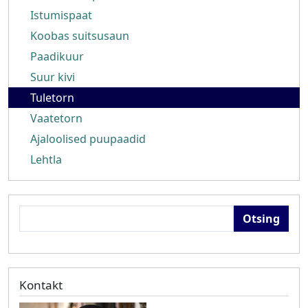
Istumispaat
Koobas suitsusaun
Paadikuur
Suur kivi
Tuletorn
Vaatetorn
Ajaloolised puupaadid
Lehtla
Otsing
Kontakt