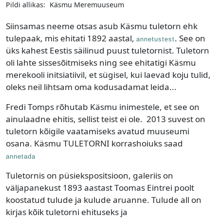
Pildi allikas:
Käsmu Meremuuseum
Siinsamas neeme otsas asub Käsmu tuletorn ehk
tulepaak, mis ehitati 1892 aastal,
. See on
annetustest
üks kahest Eestis säilinud puust tuletornist. Tuletorn
oli lahte sissesõitmiseks ning see ehitatigi Käsmu
merekooli initsiatiivil, et sügisel, kui laevad koju tulid,
oleks neil lihtsam oma kodusadamat leida...
Fredi Tomps rõhutab Käsmu inimestele, et see on
ainulaadne ehitis, sellist teist ei ole. 2013 suvest on
tuletorn kõigile vaatamiseks avatud muuseumi
osana. Käsmu TULETORNI korrashoiuks saad
annetada
Tuletornis on püsiekspositsioon, galeriis on
väljapanekust 1893 aastast Toomas Eintrei poolt
koostatud tulude ja kulude aruanne. Tulude all on
kirjas kõik tuletorni ehituseks ja