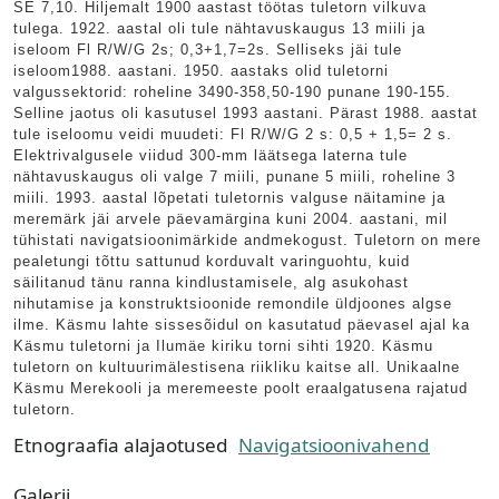
SE 7,10. Hiljemalt 1900 aastast töötas tuletorn vilkuva
tulega. 1922. aastal oli tule nähtavuskaugus 13 miili ja
iseloom Fl R/W/G 2s; 0,3+1,7=2s. Selliseks jäi tule
iseloom1988. aastani. 1950. aastaks olid tuletorni
valgussektorid: roheline 3490-358,50-190 punane 190-155.
Selline jaotus oli kasutusel 1993 aastani. Pärast 1988. aastat
tule iseloomu veidi muudeti: Fl R/W/G 2 s: 0,5 + 1,5= 2 s.
Elektrivalgusele viidud 300-mm läätsega laterna tule
nähtavuskaugus oli valge 7 miili, punane 5 miili, roheline 3
miili. 1993. aastal lõpetati tuletornis valguse näitamine ja
meremärk jäi arvele päevamärgina kuni 2004. aastani, mil
tühistati navigatsioonimärkide andmekogust. Tuletorn on mere
pealetungi tõttu sattunud korduvalt varinguohtu, kuid
säilitanud tänu ranna kindlustamisele, alg asukohast
nihutamise ja konstruktsioonide remondile üldjoones algse
ilme. Käsmu lahte sissesõidul on kasutatud päevasel ajal ka
Käsmu tuletorni ja Ilumäe kiriku torni sihti 1920. Käsmu
tuletorn on kultuurimälestisena riikliku kaitse all. Unikaalne
Käsmu Merekooli ja meremeeste poolt eraalgatusena rajatud
tuletorn.
Etnograafia alajaotused
Navigatsioonivahend
Galerii