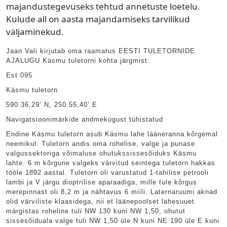
majandustegevuseks tehtud annetuste loetelu.
Kulude all on aasta majandamiseks tarvilikud
väljaminekud.
Jaan Vali kirjutab oma raamatus EESTI TULETORNIDE
AJALUGU Käsmu tuletorni kohta järgmist:
Est 095
Käsmu tuletorn
590 36,29’ N, 250 55,40’ E
Navigatsioonimärkide andmekogust tühistatud
Endine Käsmu tuletorn asub Käsmu lahe lääneranna kõrgemal
neemikul. Tuletorn andis oma rohelise, valge ja punase
valgussektoriga võimaluse ohutukssissesõiduks Käsmu
lahte. 6 m kõrgune valgeks värvitud seintega tuletorn hakkas
tööle 1892 aastal. Tuletorn oli varustatud 1-tahilise petrooli
lambi ja V järgu dioptrilise aparaadiga, mille tule kõrgus
merepinnast oli 8,2 m ja nähtavus 6 miili. Laternaruumi aknad
olid värviliste klaasidega, nii et läänepoolset lahesuuet
märgistas roheline tuli NW 130 kuni NW 1,50, ohutut
sissesõiduala valge tuli NW 1,50 üle N kuni NE 190 üle E kuni