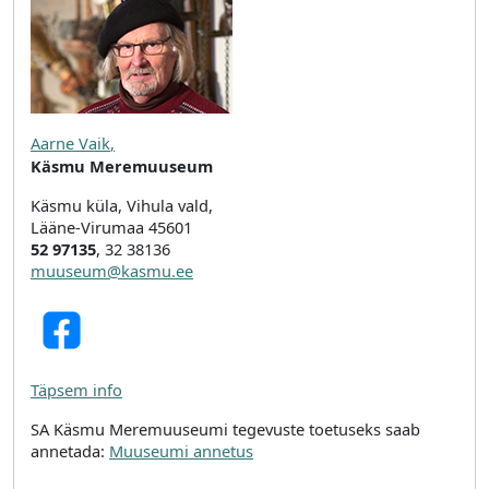
Aarne Vaik
,
Käsmu Meremuuseum
Käsmu küla, Vihula vald,
Lääne-Virumaa 45601
52 97135
, 32 38136
muuseum@kasmu.ee
Täpsem info
SA Käsmu Meremuuseumi tegevuste toetuseks saab
annetada:
Muuseumi annetus