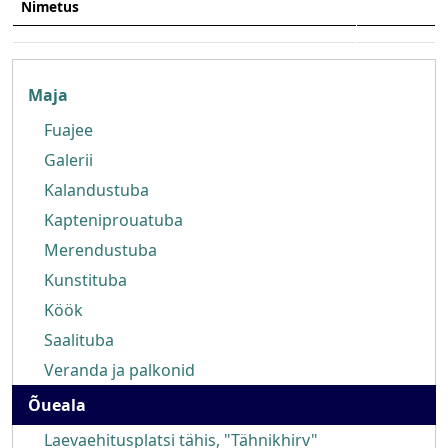
Nimetus
Õueala
Maja
Fuajee
Galerii
Kalandustuba
Kapteniprouatuba
Merendustuba
Kunstituba
Köök
Saalituba
Veranda ja palkonid
Õueala
Laevaehitusplatsi tähis, "Tähnikhirv"