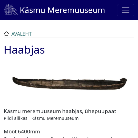
Liigu edasi põhisisu juurde
Käsmu Meremuuseum
AVALEHT
Haabjas
Pilt
Käsmu meremuuseum haabjas, ühepuupaat
Pildi allikas:
Käsmu Meremuuseum
Mõõt
6400mm