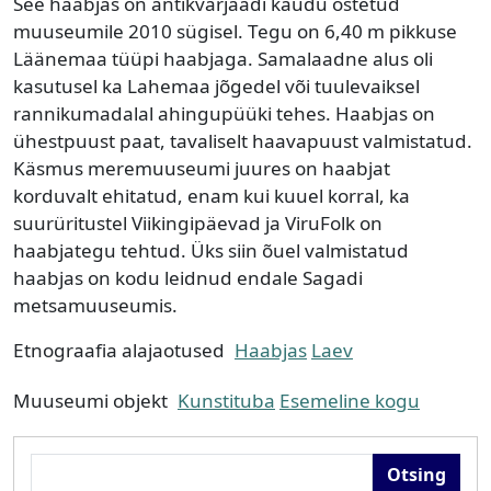
See haabjas on antikvarjaadi kaudu ostetud
muuseumile 2010 sügisel. Tegu on 6,40 m pikkuse
Läänemaa tüüpi haabjaga. Samalaadne alus oli
kasutusel ka Lahemaa jõgedel või tuulevaiksel
rannikumadalal ahingupüüki tehes. Haabjas on
ühestpuust paat, tavaliselt haavapuust valmistatud.
Käsmus meremuuseumi juures on haabjat
korduvalt ehitatud, enam kui kuuel korral, ka
suurüritustel Viikingipäevad ja ViruFolk on
haabjategu tehtud. Üks siin õuel valmistatud
haabjas on kodu leidnud endale Sagadi
metsamuuseumis.
Etnograafia alajaotused
Haabjas
Laev
Muuseumi objekt
Kunstituba
Esemeline kogu
Otsing