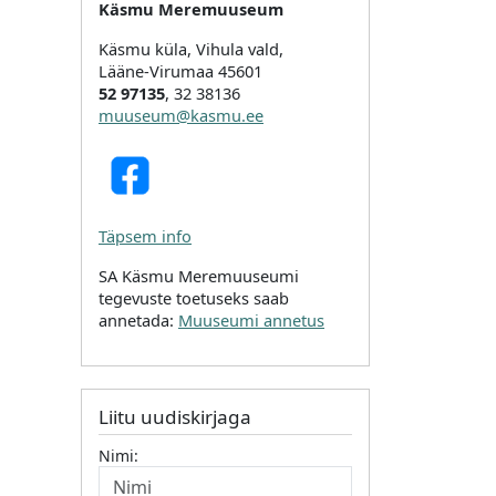
Käsmu Meremuuseum
Käsmu küla, Vihula vald,
Lääne-Virumaa 45601
52 97135
, 32 38136
muuseum@kasmu.ee
Täpsem info
SA Käsmu Meremuuseumi
tegevuste toetuseks saab
annetada:
Muuseumi annetus
Liitu uudiskirjaga
Nimi: