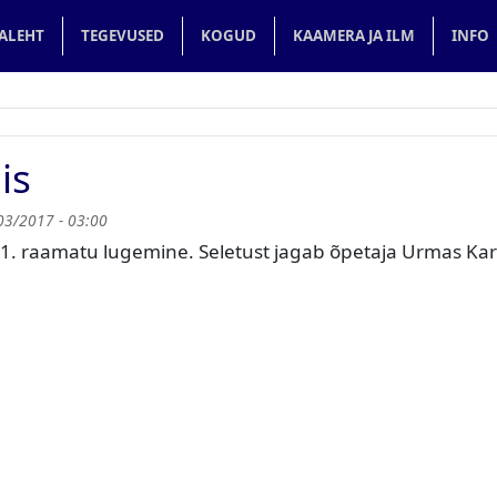
in navigation
ALEHT
TEGEVUSED
KOGUD
KAAMERA JA ILM
INFO
is
03/2017 - 03:00
 1. raamatu lugemine. Seletust jagab õpetaja Urmas Kari