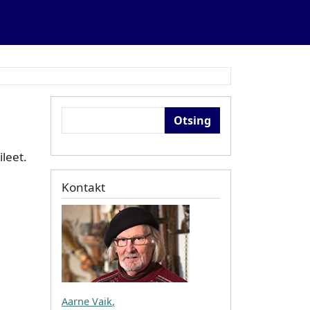
Otsing
leet.
Kontakt
Aarne Vaik
,