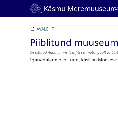
Liigu edasi põhisisu juurde
Ma
Käsmu Meremuuseum
AV
AVALEHT
Piiblitund muuseum
Sisestatud
Anonüümne (verifitseerimata)
poolt
K, 05/
Iganädalane piiblitund, käsil on Moosese