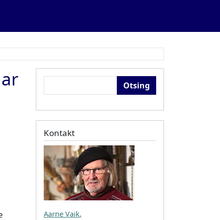
nar
Otsing
Kontakt
Aarne Vaik
,
e