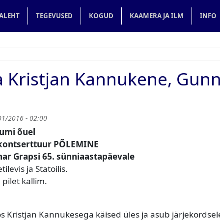
in navigation
ALEHT
TEGEVUSED
KOGUD
KAAMERA JA ILM
INFO
a Kristjan Kannukene, Gun
01/2016 - 02:00
eumi õuel​
v kontserttuur PÕLEMINE
ar Grapsi 65. sünniaastapäevale
ilevis ja Statoilis.
 pilet kallim.
 Kristjan Kannukesega käised üles ja asub järjekordsel