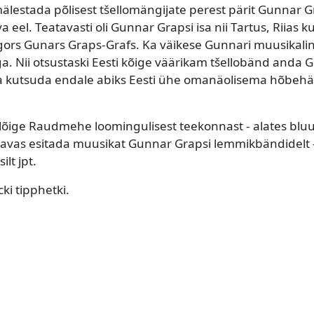
lestada põlisest tšellomängijate perest pärit Gunnar G
el. Teatavasti oli Gunnar Grapsi isa nii Tartus, Riias ku
Igors Gunars Graps-Grafs. Ka väikese Gunnari muusikali
ga. Nii otsustaski Eesti kõige väärikam tšellobänd anda
ja kutsuda endale abiks Eesti ühe omanäolisema hõbehä
ilõige Raudmehe loomingulisest teekonnast - alates bluus
 kavas esitada muusikat Gunnar Grapsi lemmikbändidelt 
ilt jpt.
ki tipphetki.