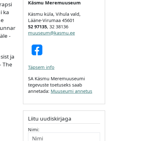
Käsmu Meremuuseum
rapsi
i ka
Käsmu küla, Vihula vald,
ne
Lääne-Virumaa 45601
52 97135
, 32 38136
 Gunnar
muuseum@kasmu.ee
äle -
ist ja
- The
Täpsem info
SA Käsmu Meremuuseumi
tegevuste toetuseks saab
annetada:
Muuseumi annetus
Liitu uudiskirjaga
Nimi: