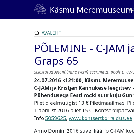
Liigu edasi põhisisu juurde
Ma
Käsmu Meremuuseum
AV
AVALEHT
PÕLEMINE - C-JAM j
Graps 65
Sisestatud
Anonüümne (verifitseerimata)
poolt
E, 02/
2​4​.07.2016 kl 21:00, ​​​Käsmu Meremuus
C-JAMi ja Kristjan Kannukese leegitse
Pühendusega Eesti rocki suurkuju Gunn
Piletid eelmüügist 13 € Piletimaailmas, Pilet
1.aprillist 2016 pilet 15 €. Kontserdipäeval
Info
5059625
,
www.kontsertkorraldus.ee
Anno Domini 2016 suvel käärib C-JAM koos