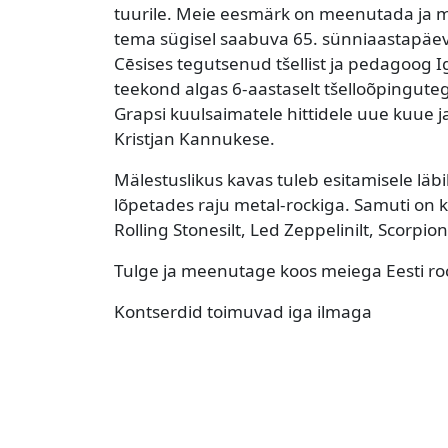
tuurile. Meie eesmärk on meenutada ja mä
tema sügisel saabuva 65. sünniaastapäeva e
Cēsises tegutsenud tšellist ja pedagoog 
teekond algas 6-aastaselt tšelloõpingute
Grapsi kuulsaimatele hittidele uue kuue 
Kristjan Kannukese.
Mälestuslikus kavas tuleb esitamisele läb
lõpetades raju metal-rockiga. Samuti on
Rolling Stonesilt, Led Zeppelinilt, Scorpions
Tulge ja meenutage koos meiega Eesti roc
​Kontserdid toimuvad iga ilmaga