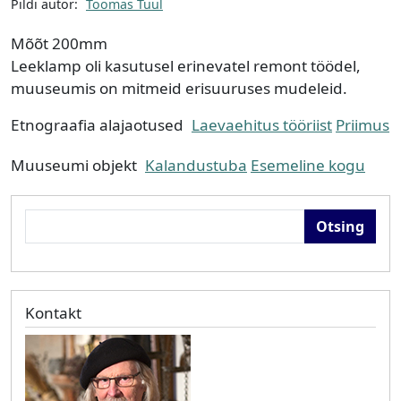
Pildi autor:
Toomas Tuul
Mõõt
200mm
Leeklamp oli kasutusel erinevatel remont töödel,
muuseumis on mitmeid erisuuruses mudeleid.
Etnograafia alajaotused
Laevaehitus tööriist
Priimus
Muuseumi objekt
Kalandustuba
Esemeline kogu
Otsing
Kontakt