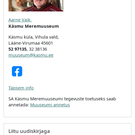
Aarne Vaik
,
Käsmu Meremuuseum
Käsmu küla, Vihula vald,
Lääne-Virumaa 45601
52 97135
, 32 38136
muuseum@kasmu.ee
Täpsem info
SA Käsmu Meremuuseumi tegevuste toetuseks saab
annetada:
Muuseumi annetus
Liitu uudiskirjaga