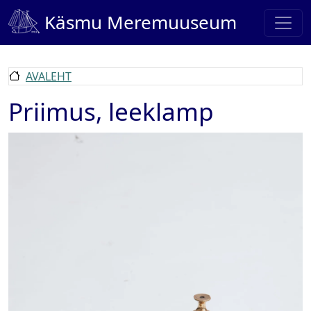
Liigu edasi põhisisu juurde
Käsmu Meremuuseum
AVALEHT
Priimus, leeklamp
Pilt