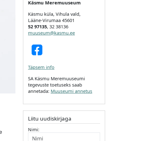
Käsmu Meremuuseum
Käsmu küla, Vihula vald,
Lääne-Virumaa 45601
52 97135
, 32 38136
muuseum@kasmu.ee
Täpsem info
SA Käsmu Meremuuseumi
tegevuste toetuseks saab
annetada:
Muuseumi annetus
Liitu uudiskirjaga
Nimi:
e