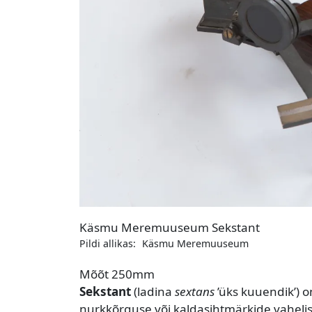
Käsmu Meremuuseum Sekstant
Pildi allikas:
Käsmu Meremuuseum
Mõõt
250mm
Sekstant
(ladina
sextans
’üks kuuendik’) 
nurkkõrguse või kaldasihtmärkide vaheli