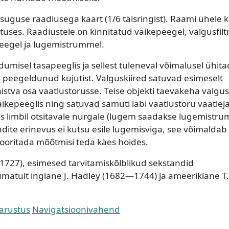
suguse raadiusega kaart (1/6 täisringist). Raami ühele kü
uses. Raadiustele on kinnitatud väikepeegel, valgusfiltr
peegel ja lugemistrummel.
umisel tasapeeglis ja sellest tuleneval võimalusel ühit
ja peegeldunud kujutist. Valguskiired satuvad esimeselt
paistva osa vaatlustorusse. Teise objekti taevakeha valgus
epeeglis ning satuvad samuti läbi vaatlustoru vaatlej
s limbil otsitavale nurgale (lugem saadakse lugemistrum
dite erinevus ei kutsu esile lugemisviga, see võimaldab
sooritada mõõtmisi teda käes hoides.
-1727), esimesed tarvitamiskõlblikud sekstandid
umatult inglane J. Hadley (1682—1744) ja ameeriklane T.
arustus
Navigatsioonivahend