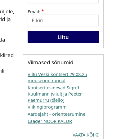
ljele,
Email:
id ja
ada
kiired
Viimased sõnumid
a
li
Villu Veski kontsert 29.08.25
muuseumi rannal
Kontsert esinevad Sigrid
Kuulmann (viiul) ja Peeter
Paemurru (tšello)
Viikingiprogramm
Aardejaht - orienteerumine
Laager NOOR KALUR
VAATA KÕIKI