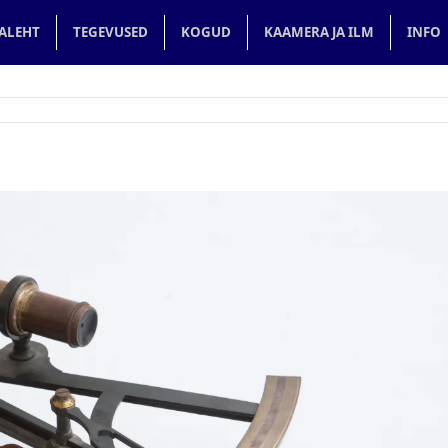
in navigation
ALEHT
TEGEVUSED
KOGUD
KAAMERA JA ILM
INFO