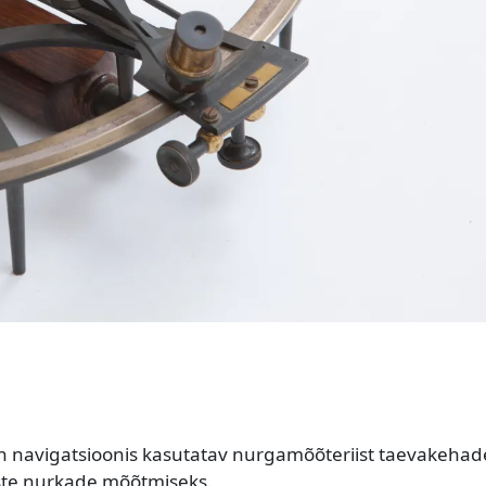
on navigatsioonis kasutatav nurgamõõteriist taevakehad
ste nurkade mõõtmiseks.