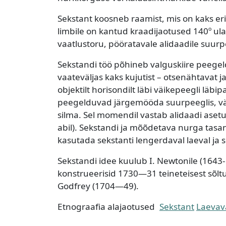
Sekstant koosneb raamist, mis on kaks eri
limbile on kantud kraadijaotused 140º ulat
vaatlustoru, pööratavale alidaadile suur
Sekstandi töö põhineb valguskiire peegeld
vaateväljas kaks kujutist – otsenähtavat 
objektilt horisondilt läbi väikepeegli läbi
peegelduvad järgemööda suurpeeglis, väik
silma. Sel momendil vastab alidaadi asetu
abil). Sekstandi ja mõõdetava nurga tasan
kasutada sekstanti lengerdaval laeval ja 
Sekstandi idee kuulub I. Newtonile (1643
konstrueerisid 1730—31 teineteisest sõlt
Godfrey (1704—49).
Etnograafia alajaotused
Sekstant
Laevav