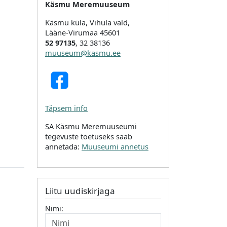
Käsmu Meremuuseum
Käsmu küla, Vihula vald,
Lääne-Virumaa 45601
52 97135
, 32 38136
muuseum@kasmu.ee
Täpsem info
SA Käsmu Meremuuseumi
tegevuste toetuseks saab
annetada:
Muuseumi annetus
Liitu uudiskirjaga
Nimi: