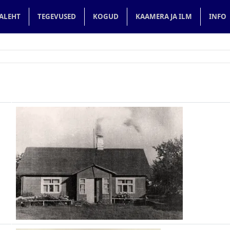
in navigation
ALEHT
TEGEVUSED
KOGUD
KAAMERA JA ILM
INFO