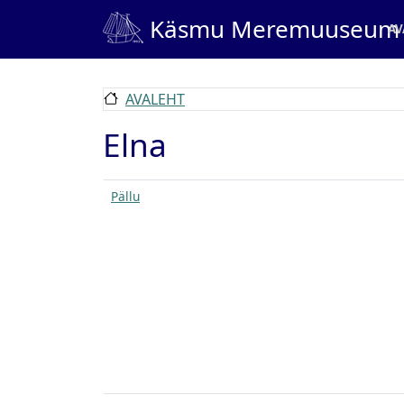
Liigu edasi põhisisu juurde
Ma
Käsmu Meremuuseum
AV
AVALEHT
Elna
Pällu