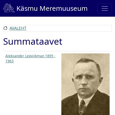
Liigu edasi põhisisu juurde
Käsmu Meremuuseum
AVALEHT
Summataavet
Aleksander Lepviikman 1895 -
1963