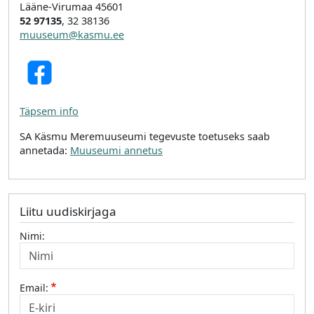
Lääne-Virumaa 45601
52 97135
, 32 38136
muuseum@kasmu.ee
Täpsem info
SA Käsmu Meremuuseumi tegevuste toetuseks saab
annetada:
Muuseumi annetus
Liitu uudiskirjaga
Nimi:
Email: