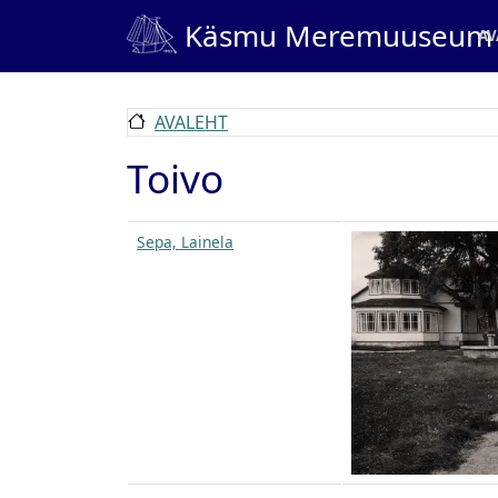
Liigu edasi põhisisu juurde
Ma
Käsmu Meremuuseum
AV
AVALEHT
Toivo
Sepa, Lainela