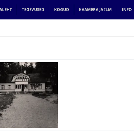
in navigation
ALEHT
TEGEVUSED
KOGUD
KAAMERA JA ILM
INFO