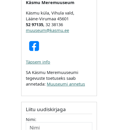
Käsmu Meremuuseum
Käsmu küla, Vihula vald,
Lääne-Virumaa 45601
52 97135
, 32 38136
muuseum@kasmu.ee
Täpsem info
SA Käsmu Meremuuseumi
tegevuste toetuseks saab
annetada:
Muuseumi annetus
Liitu uudiskirjaga
Nimi: