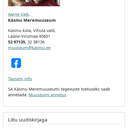
Aarne Vaik
,
Käsmu Meremuuseum
Käsmu küla, Vihula vald,
Lääne-Virumaa 45601
52 97135
, 32 38136
muuseum@kasmu.ee
Täpsem info
SA Käsmu Meremuuseumi tegevuste toetuseks saab
annetada:
Muuseumi annetus
Liitu uudiskirjaga