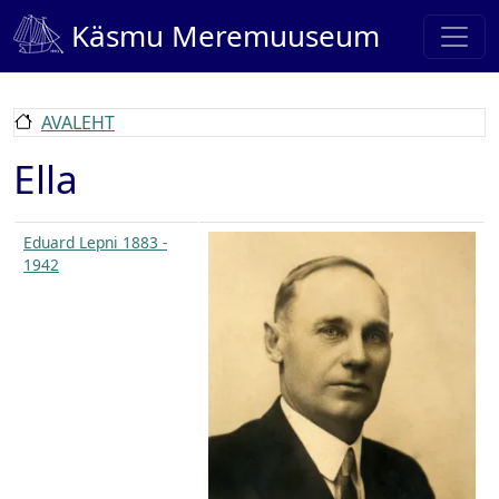
Liigu edasi põhisisu juurde
Käsmu Meremuuseum
AVALEHT
Ella
Eduard Lepni 1883 -
1942