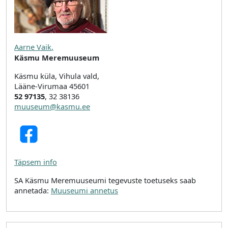
Aarne Vaik
,
Käsmu Meremuuseum
Käsmu küla, Vihula vald,
Lääne-Virumaa 45601
52 97135
, 32 38136
muuseum@kasmu.ee
Täpsem info
SA Käsmu Meremuuseumi tegevuste toetuseks saab
annetada:
Muuseumi annetus