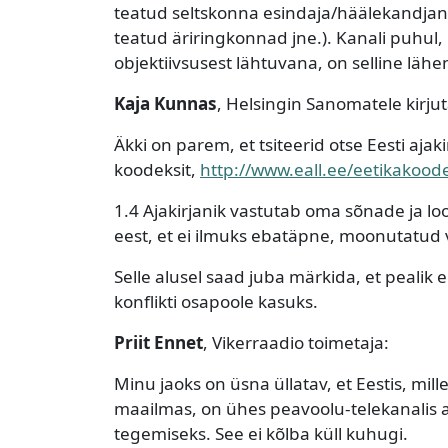
teatud seltskonna esindaja/häälekandjana
teatud äriringkonnad jne.). Kanali puhul, 
objektiivsusest lähtuvana, on selline läh
Kaja Kunnas
, Helsingin Sanomatele kirjut
Äkki on parem, et tsiteerid otse Eesti ajak
koodeksit,
http://www.eall.ee/eetikakoo
1.4 Ajakirjanik vastutab oma sõnade ja l
eest, et ei ilmuks ebatäpne, moonutatud 
Selle alusel saad juba märkida, et pealik e
konflikti osapoole kasuks.
Priit Ennet
, Vikerraadio toimetaja:
Minu jaoks on üsna üllatav, et Eestis, m
maailmas, on ühes peavoolu-telekanalis an
tegemiseks. See ei kõlba küll kuhugi.