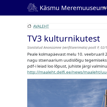
Liigu edasi põhisisu juurde
Ma
Käsmu Meremuuseum
AV
AVALEHT
TV3 kulturnikutest
Sisestatud
Anonüümne (verifitseerimata)
poolt
P, 02/
Peale kolmapäevast melu 10. veebruaril 2
nagu stsenaarium uudislõigu tegemiseks.
pdf-i leiad loo lõpust, juhiste järgi valmi
http://maaleht.delfi.ee/news/maaleht/u