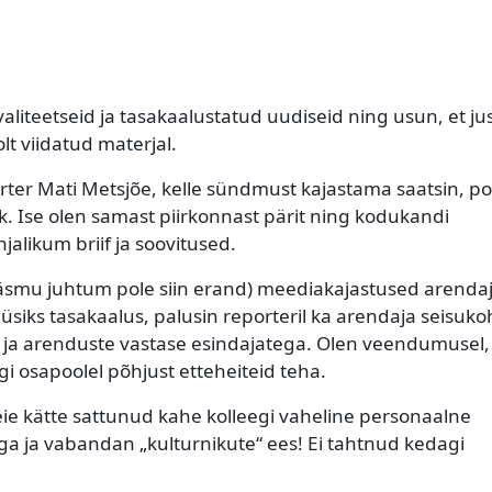
liteetseid ja tasakaalustatud uudiseid ning usun, et ju
lt viidatud materjal.
orter Mati Metsjõe, kelle sündmust kajastama saatsin, p
lik. Ise olen samast piirkonnast pärit ning kodukandi
jalikum briif ja soovitused.
Käsmu juhtum pole siin erand) meediakajastused arenda
 püsiks tasakaalus, palusin reporteril ka arendaja seisuk
a ja arenduste vastase esindajatega. Olen veendumusel,
gi osapoolel põhjust etteheiteid teha.
ie kätte sattunud kahe kolleegi vaheline personaalne
ga ja vabandan „kulturnikute“ ees! Ei tahtnud kedagi