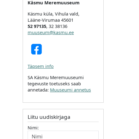
Käsmu Meremuuseum
Käsmu küla, Vihula vald,
Lääne-Virumaa 45601
52 97135
, 32 38136
muuseum@kasmu.ee
Täpsem info
SA Käsmu Meremuuseumi
tegevuste toetuseks saab
annetada:
Muuseumi annetus
Liitu uudiskirjaga
Nimi: