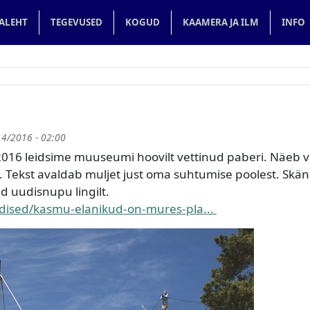
in navigation
ALEHT
TEGEVUSED
KOGUD
KAAMERA JA ILM
INFO
14/2016 - 02:00
016 leidsime muuseumi hoovilt vettinud paberi. Näeb v
 Tekst avaldab muljet just oma suhtumise poolest. Skän
nud uudisnupu lingilt.
udised/kasmu-elanikud-on-mures-pla...