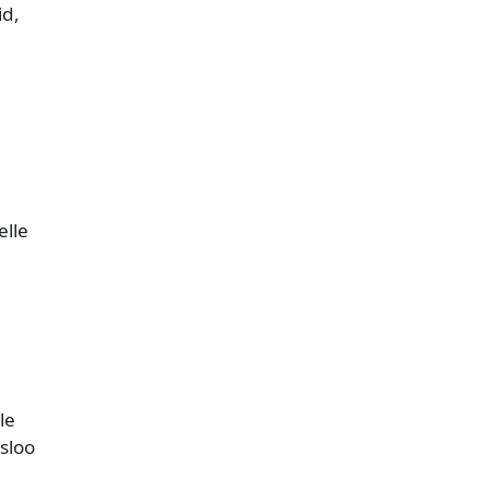
id,
elle
le
sloo