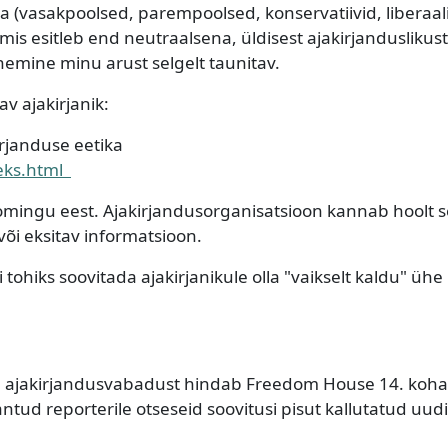
 (vasakpoolsed, parempoolsed, konservatiivid, liberaal
mis esitleb end neutraalsena, üldisest ajakirjanduslikust
enemine minu arust selgelt taunitav.
av ajakirjanik:
irjanduse eetika
deks.html
oomingu eest. Ajakirjandusorganisatsioon kannab hoolt s
või eksitav informatsioon.
i tohiks soovitada ajakirjanikule olla "vaikselt kaldu" ühe
ille ajakirjandusvabadust hindab Freedom House 14. koha
tud reporterile otseseid soovitusi pisut kallutatud uudi