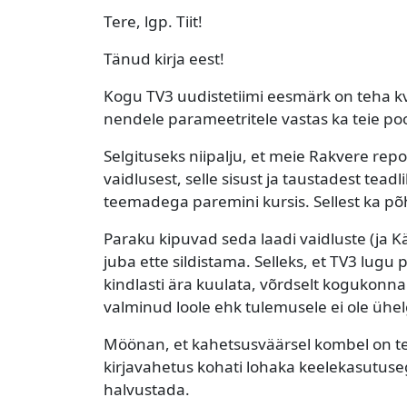
Tere, lgp. Tiit!
Tänud kirja eest!
Kogu TV3 uudistetiimi eesmärk on teha kva
nendele parameetritele vastas ka teie poo
Selgituseks niipalju, et meie Rakvere rep
vaidlusest, selle sisust ja taustadest tead
teemadega paremini kursis. Sellest ka põh
Paraku kipuvad seda laadi vaidluste (ja 
juba ette sildistama. Selleks, et TV3 lugu
kindlasti ära kuulata, võrdselt kogukonn
valminud loole ehk tulemusele ei ole ühel
Möönan, et kahetsusväärsel kombel on te
kirjavahetus kohati lohaka keelekasutuse
halvustada.