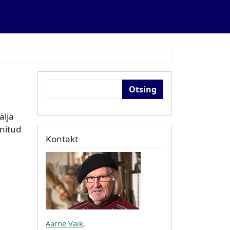
Otsing
älja
nitud
Kontakt
Aarne Vaik
,