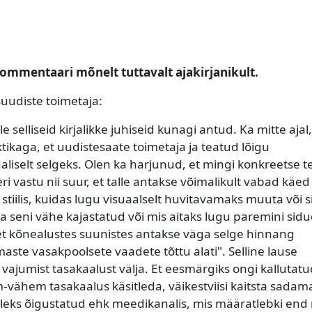
kommentaari mõnelt tuttavalt ajakirjanikult.
suudiste toimetaja:
 selliseid kirjalikke juhiseid kunagi antud. Ka mitte ajal,
tikaga, et uudistesaate toimetaja ja teatud lõigu
aliselt selgeks. Olen ka harjunud, et mingi konkreetse 
i vastu nii suur, et talle antakse võimalikult vabad käed
tiilis, kuidas lugu visuaalselt huvitavamaks muuta või si
a seni vähe kajastatud või mis aitaks lugu paremini sid
t kõnealustes suunistes antakse väga selge hinnang
te vasakpoolsete vaadete tõttu alati". Selline lause
 vajumist tasakaalust välja. Et eesmärgiks ongi kallutat
m-vähem tasakaalus käsitleda, väikestviisi kaitsta sadam
leks õigustatud ehk meedikanalis, mis määratlebki end