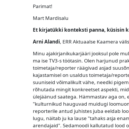
Parimat!
Mart Mardisalu
Et kirjatükki konteksti panna, küsisin 
Arni Alandi
, ERR Aktuaalse Kaamera väli
Minu ajakirjanikukarjääri jooksul pole mulle
ma ise TV3-s töötasin. Olen harjunud prak
toimetaja/reporter räägivad asjad suusõn
kajastamisel on usaldus toimetaja/reporter
suuniseid võimalikult vähe, needki pigem s
rõhutada mingit konkreetset aspekti, mid
ülejäänud saatega. Hämmastav aga on, e
"kulturnikud hauguvad muidugi loomuomas
reporterile antud juhistes juba eeldab loo
lugu, näitab ju ka lause "tahaks asja ena
arendajaid". Sedamoodi kallutatud lood o