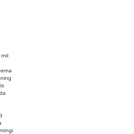
 mil
teema
 ning
is
uda
ud
a
 mingi