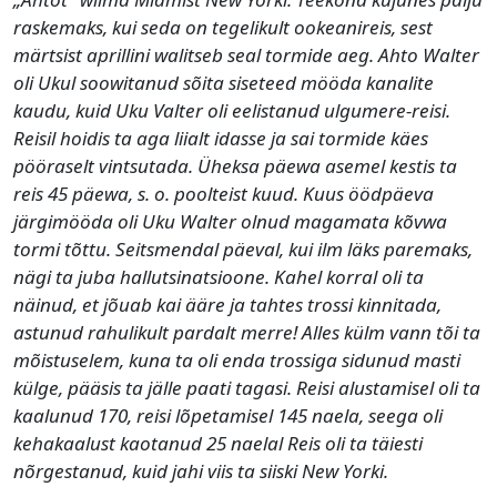
raskemaks, kui seda on tegelikult ookeanireis, sest
märtsist aprillini walitseb seal tormide aeg. Ahto Walter
oli Ukul soowitanud sõita siseteed mööda kanalite
kaudu, kuid Uku Valter oli eelistanud ulgumere-reisi.
Reisil hoidis ta aga liialt idasse ja sai tormide käes
pööraselt vintsutada. Üheksa päewa asemel kestis ta
reis 45 päewa, s. o. poolteist kuud. Kuus öödpäeva
järgimööda oli Uku Walter olnud magamata kõvwa
tormi tõttu. Seitsmendal päeval, kui ilm läks paremaks,
nägi ta juba hallutsinatsioone. Kahel korral oli ta
näinud, et jõuab kai ääre ja tahtes trossi kinnitada,
astunud rahulikult pardalt merre! Alles külm vann tõi ta
mõistuselem, kuna ta oli enda trossiga sidunud masti
külge, pääsis ta jälle paati tagasi. Reisi alustamisel oli ta
kaalunud 170, reisi lõpetamisel 145 naela, seega oli
kehakaalust kaotanud 25 naelal Reis oli ta täiesti
nõrgestanud, kuid jahi viis ta siiski New Yorki.