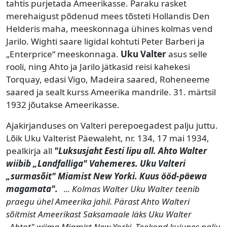
tahtis purjetada Ameerikasse. Paraku rasket
merehaigust põdenud mees tõsteti Hollandis Den
Helderis maha, meeskonnaga ühines kolmas vend
Jarilo. Wighti saare ligidal kohtuti Peter Barberi ja
„Enterprice“ meeskonnaga.
Uku Valter
asus selle
rooli, ning Ahto ja Jarilo jätkasid reisi kahekesi
Torquay, edasi Vigo, Madeira saared, Roheneeme
saared ja sealt kurss Ameerika mandrile. 31. märtsil
1932 jõutakse Ameerikasse.
Ajakirjanduses on Valteri perepoegadest palju juttu.
Lõik Uku Valterist Päewaleht, nr. 134, 17 mai 1934,
pealkirja all
"Luksusjaht Eesti lipu all. Ahto Walter
wiibib „Landfalliga" Vahemeres. Uku Valteri
„surmasõit" Miamist New Yorki. Kuus ööd-päewa
magamata".
... Kolmas Walter Uku Walter teenib
praegu ühel Ameerika jahil. Pärast Ahto Walteri
sõitmist Ameerikast Saksamaale läks Uku Walter
„Ahtot" wiima Miamist New Yorki. Teekond kujunes palju