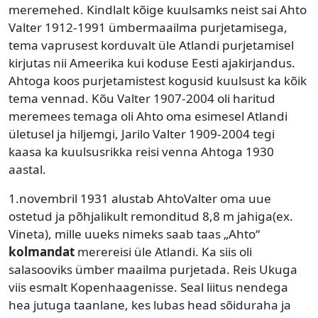
meremehed. Kindlalt kõige kuulsamks neist sai Ahto
Valter 1912-1991 ümbermaailma purjetamisega,
tema vaprusest korduvalt üle Atlandi purjetamisel
kirjutas nii Ameerika kui koduse Eesti ajakirjandus.
Ahtoga koos purjetamistest kogusid kuulsust ka kõik
tema vennad. Kõu Valter 1907-2004 oli haritud
meremees temaga oli Ahto oma esimesel Atlandi
ületusel ja hiljemgi, Jarilo Valter 1909-2004 tegi
kaasa ka kuulsusrikka reisi venna Ahtoga 1930
aastal.
1.novembril 1931 alustab AhtoValter oma uue
ostetud ja põhjalikult remonditud 8,8 m jahiga(ex.
Vineta), mille uueks nimeks saab taas „Ahto“
kolmandat
merereisi üle Atlandi. Ka siis oli
salasooviks ümber maailma purjetada. Reis Ukuga
viis esmalt Kopenhaagenisse. Seal liitus nendega
hea jutuga taanlane, kes lubas head sõiduraha ja