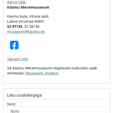
Aarne Vaik
,
Käsmu Meremuuseum
Käsmu küla, Vihula vald,
Lääne-Virumaa 45601
52 97135
, 32 38136
muuseum@kasmu.ee
Täpsem info
SA Käsmu Meremuuseumi tegevuste toetuseks saab
annetada:
Muuseumi annetus
Liitu uudiskirjaga
Nimi: