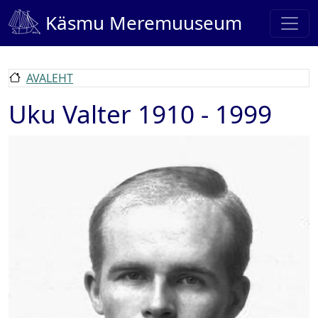
Liigu edasi põhisisu juurde
Käsmu Meremuuseum
AVALEHT
Uku Valter 1910 - 1999
Pilt