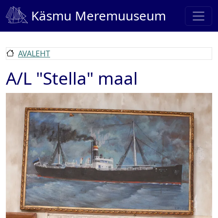
Liigu edasi põhisisu juurde
Käsmu Meremuuseum
AVALEHT
A/L "Stella" maal
Pilt