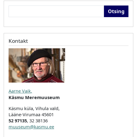
Otsing
Kontakt
Aarne Vaik
,
Käsmu Meremuuseum
Käsmu küla, Vihula vald,
Lääne-Virumaa 45601
52 97135
, 32 38136
muuseum@kasmu.ee