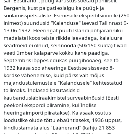
sai "Eestirand", püügivarustus soetati põhiliselt
Bergenis, kust palgati esialgu ka püügi- ja
soolamisspetsialiste. Esimesele ekspeditsioonile (250
inimest) suundusid "Kalanduse" laevad Tallinnast 9-
13.06.1932. Heeringat püüti Islandi põhjaranniku
madalatel koos teiste riikide laevadega, kalaluure
seadmeid ei olnud, seinnooda (50x150 sülda) tiivad
veeti ümber kalaparve kokku kahe paadiga.
Septembris lõppes edukas püügihooaeg, see tõi
1932 kaasa soolaheeringa Eestisse sisseveo 8-
kordse vähenemise, kuid pärssivalt mõjus
majandustulemustele "Kalandusele" kehtestatud
tollimaks. Inglased kasutasidsid
kaubandusläbirääkimistel surveabinõusid (Eesti
peekoni ekspordi piiramine, kui Inglise
heeringaimporti piiratakse). Kalasaak osutus
looduslike olude tõttu ebaühtlaseks, 1936 uppus,
kindlustamata alus "Läänerand" (kahju 21 853