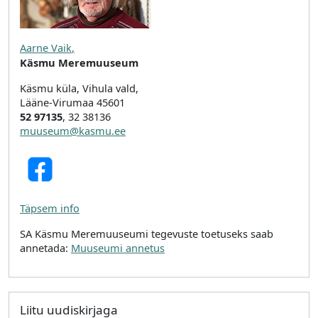
Aarne Vaik
,
Käsmu Meremuuseum
Käsmu küla, Vihula vald,
Lääne-Virumaa 45601
52 97135
, 32 38136
muuseum@kasmu.ee
Täpsem info
SA Käsmu Meremuuseumi tegevuste toetuseks saab
annetada:
Muuseumi annetus
Liitu uudiskirjaga