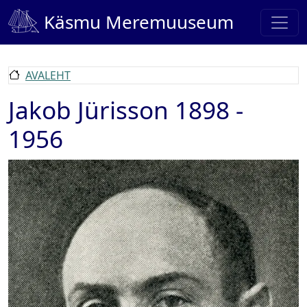
Liigu edasi põhisisu juurde
Käsmu Meremuuseum
AVALEHT
Jakob Jürisson 1898 -
1956
Pilt