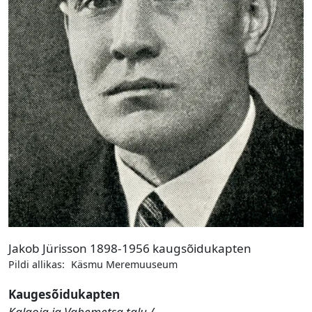
Jakob Jürisson 1898-1956 kaugsõidukapten
Pildi allikas:
Käsmu Meremuuseum
Kaugesõidukapten
Kalaoja ja Vahemetsa talu /