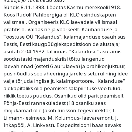
Sündis 8.11.1898. Lõpetas Käsmu merekooli1918.
Koos Rudolf Pahlbergiga oli KLO esinduskapten
välismaal. Organiseeris KLO laevadele välismaal
prahtisid. Valdas nelja võõrkeelt. Kaubanduse ja
Tööstuse OÜ "Kalandus", kalamajanduse osaühisus
Eestis, Eesti kaugpüügiekspeditsioonide alustaja;
asutati 2.04.1932 Tallinnas. "Kalanduse" asutamist
soodustasid majanduskriisi tõttu langenud
laevahinnad (osteti 6 aurulaeva) ja prahikonjuktuur,
püsinõudlus soolaheeringa järele siseturul ning idee
välja tõrjuda inglise jt. kalaimportööre. "Kalanduse"
algkapitaliks olid peamiselt salapiirituse veo tulud,
riiklik toetus puudus. Osanikud olid pärit peamiselt
Põhja-Eesti rannaküladest (18 osaniku seas
mõjukamad olid Jakob Jürisson-tegevdirektor, T.
Liimann- esimees, M. Kolumbus- laevaremont, J.
Inkapööl, A. Linkvest). Ekspeditsiooni baaslaevaks