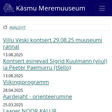
Liigu edasi põhisisu juurde
Käsmu Meremuuseum
AVALEHT
Villu Veski kontsert 29.08.25 muuseumi
rannal
13.08.2025
Kontsert esinevad Sigrid Kuulmann (viiul)
ja Peeter Paemurru (tšello)
13.08.2025
Viikingiprogramm
28.04.2025
Aardejaht - orienteerumine
25.03.2025
Laager NOOR KALUR