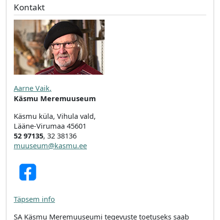
Kontakt
Aarne Vaik
,
Käsmu Meremuuseum
Käsmu küla, Vihula vald,
Lääne-Virumaa 45601
52 97135
, 32 38136
muuseum@kasmu.ee
Täpsem info
SA Käsmu Meremuuseumi tegevuste toetuseks saab