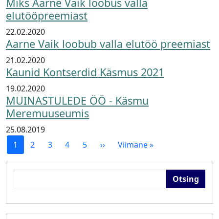
Miks Aarne Vaik loobus valla
elutööpreemiast
22.02.2020
Aarne Vaik loobub valla elutöö preemiast
21.02.2020
Kaunid Kontserdid Käsmus 2021
19.02.2020
MUINASTULEDE ÖÖ - Käsmu
Meremuuseumis
25.08.2019
Pagination
Järgmine leht
Viimane leht
1
2
3
4
5
››
Viimane »
Otsing