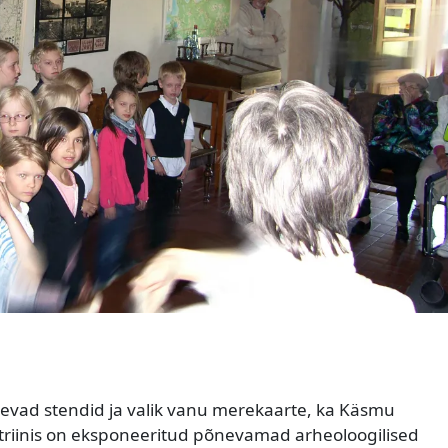
tlevad stendid ja valik vanu merekaarte, ka Käsmu
triinis on eksponeeritud põnevamad arheoloogilised