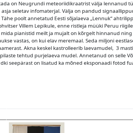
stada on Neugrundi meteoriidikraatrist välja lennanud t
 ka asja seletav infomaterjal. Välja on pandud signaallippu
ähe poolt annetatud Eesti sõjalaeva „Lennuk“ ahtrilipp
hvitser Villem Lepikule, enne ristleja müüki Peruu riigile
 mida pianistid meilt ja mujalt on kõrgelt hinnanud ning
kse vastas, on kui elav meremaal. Seda miljoni eestlas
merast. Akna keskel kastrolleerib laevamudel, 3 mast
ilaste tehtud purjelaeva mudel. Annetanud on selle Võ
uudki seepärast on lisatud ka mõned eksponaadi fotod fu