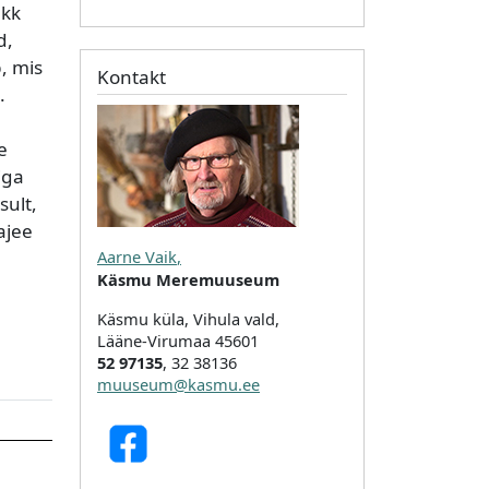
ükk
d,
, mis
Kontakt
.
e
iga
sult,
ajee
Aarne Vaik
,
Käsmu Meremuuseum
Käsmu küla, Vihula vald,
Lääne-Virumaa 45601
52 97135
, 32 38136
muuseum@kasmu.ee