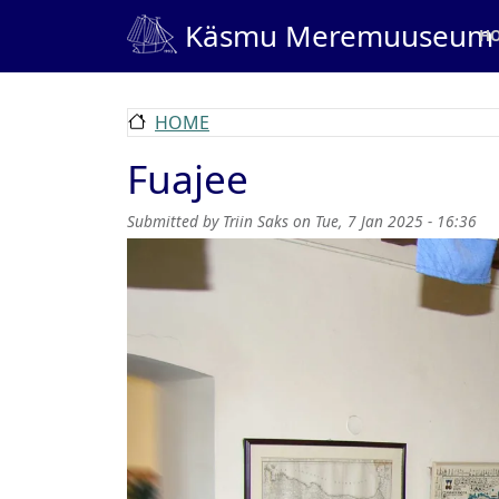
Skip to main content
Ma
Käsmu Meremuuseum
H
HOME
Fuajee
Submitted by
Triin Saks
on
Tue, 7 Jan 2025 - 16:36
Image