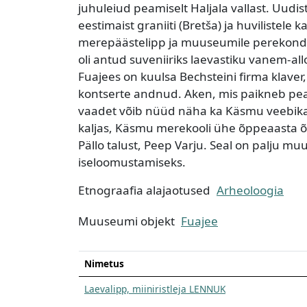
juhuleiud peamiselt Haljala vallast. Uudi
eestimaist graniiti (Bretša) ja huvilistele
merepäästelipp ja muuseumile perekond T
oli antud suveniiriks laevastiku vanem-allo
Fuajees on kuulsa Bechsteini firma klaver,
kontserte andnud. Aken, mis paikneb peau
vaadet võib nüüd näha ka Käsmu veebikaa
kaljas, Käsmu merekooli ühe õppeaasta õp
Pällo talust, Peep Varju. Seal on palju m
iseloomustamiseks.
Etnograafia alajaotused
Arheoloogia
Muuseumi objekt
Fuajee
Nimetus
Laevalipp, miiniristleja LENNUK