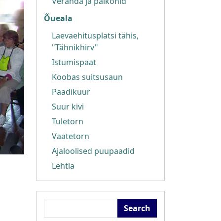
Veranda ja palkonid
Õueala
Laevaehitusplatsi tähis,
"Tähnikhirv"
Istumispaat
Koobas suitsusaun
Paadikuur
Suur kivi
Tuletorn
Vaatetorn
Ajaloolised puupaadid
Lehtla
Search