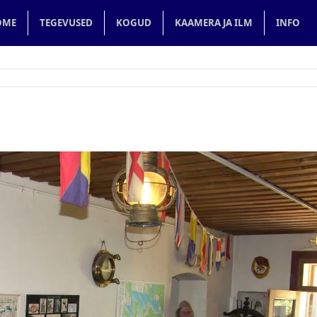
in navigation
OME
TEGEVUSED
KOGUD
KAAMERA JA ILM
INFO