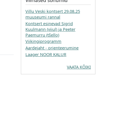
Viimased sõnumid
Villu Veski kontsert 29.08.25
muuseumi rannal
Kontsert esinevad Sigrid
Kuulmann (viiul) ja Peeter
Paemurru (tšello)
Viikingiprogramm
Aardejaht - orienteerumine
Laager NOOR KALUR
VAATA KÕIKI