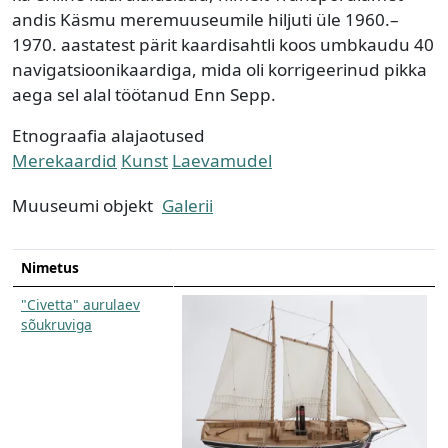
andis Käsmu meremuuseumile hiljuti üle 1960.–
1970. aastatest pärit kaardisahtli koos umbkaudu 40
navigatsioonikaardiga, mida oli korrigeerinud pikka
aega sel alal töötanud Enn Sepp.
Etnograafia alajaotused
Merekaardid
Kunst
Laevamudel
Muuseumi objekt
Galerii
Nimetus
"Civetta" aurulaev
sõukruviga