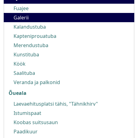
Fuajee
Galerii
Kalandustuba
Kapteniprouatuba
Merendustuba
Kunstituba
Köök
Saalituba
Veranda ja palkonid
Õueala
Laevaehitusplatsi tähis, "Tähnikhirv"
Istumispaat
Koobas suitsusaun
Paadikuur