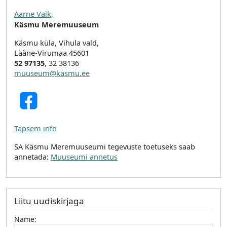
Aarne Vaik
,
Käsmu Meremuuseum
Käsmu küla, Vihula vald,
Lääne-Virumaa 45601
52 97135
, 32 38136
muuseum@kasmu.ee
Täpsem info
SA Käsmu Meremuuseumi tegevuste toetuseks saab
annetada:
Muuseumi annetus
Liitu uudiskirjaga
Name: