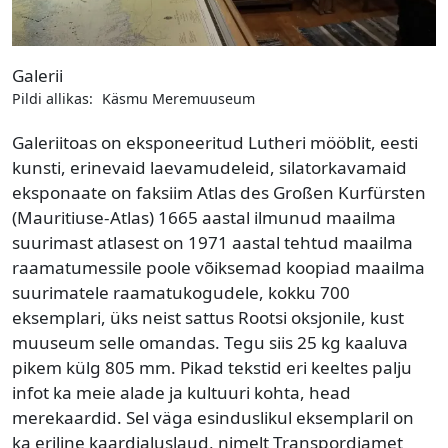
Galerii
Pildi allikas:
Käsmu Meremuuseum
Galeriitoas on eksponeeritud Lutheri mööblit, eesti
kunsti, erinevaid laevamudeleid, silatorkavamaid
eksponaate on faksiim Atlas des Großen Kurfürsten
(Mauritiuse-Atlas) 1665 aastal ilmunud maailma
suurimast atlasest on 1971 aastal tehtud maailma
raamatumessile poole võiksemad koopiad maailma
suurimatele raamatukogudele, kokku 700
eksemplari, üks neist sattus Rootsi oksjonile, kust
muuseum selle omandas. Tegu siis 25 kg kaaluva
pikem külg 805 mm. Pikad tekstid eri keeltes palju
infot ka meie alade ja kultuuri kohta, head
merekaardid. Sel väga esinduslikul eksemplaril on
ka eriline kaardialuslaud, nimelt Transpordiamet