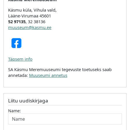
Käsmu küla, Vihula vald,
Lääne-Virumaa 45601
52 97135
, 32 38136
muuseum@kasmu.ee
Täpsem info
SA Käsmu Meremuuseumi tegevuste toetuseks saab
annetada:
Muuseumi annetus
Liitu uudiskirjaga
Name: