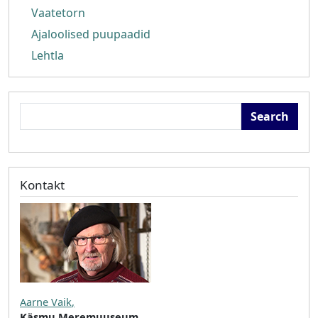
Vaatetorn
Ajaloolised puupaadid
Lehtla
Search
Kontakt
Aarne Vaik
,
Käsmu Meremuuseum