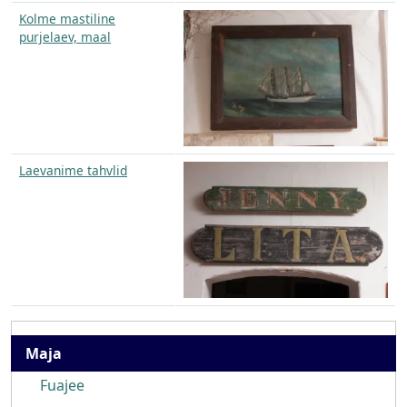
Kolme mastiline
purjelaev, maal
Laevanime tahvlid
Maja
Maja
Fuajee