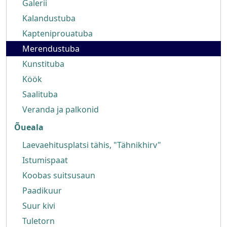
Galerii
Kalandustuba
Kapteniprouatuba
Merendustuba
Kunstituba
Köök
Saalituba
Veranda ja palkonid
Õueala
Laevaehitusplatsi tähis, "Tähnikhirv"
Istumispaat
Koobas suitsusaun
Paadikuur
Suur kivi
Tuletorn