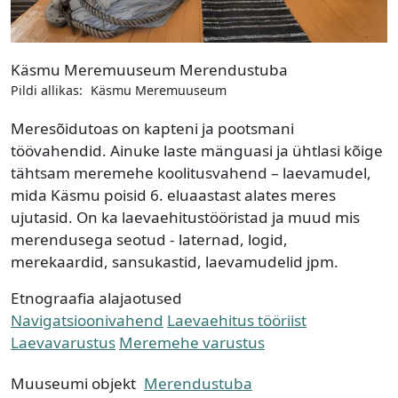
Käsmu Meremuuseum Merendustuba
Pildi allikas:
Käsmu Meremuuseum
Meresõidutoas on kapteni ja pootsmani
töövahendid. Ainuke laste mänguasi ja ühtlasi kõige
tähtsam meremehe koolitusvahend – laevamudel,
mida Käsmu poisid 6. eluaastast alates meres
ujutasid. On ka laevaehitustööristad ja muud mis
merendusega seotud - laternad, logid,
merekaardid, sansukastid, laevamudelid jpm.
Etnograafia alajaotused
Navigatsioonivahend
Laevaehitus tööriist
Laevavarustus
Meremehe varustus
Muuseumi objekt
Merendustuba