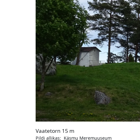
Vaatetorn 15 m
Pildi allikas:
Käsmu Meremuuseum