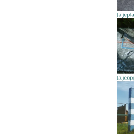
Jäljepl
Jäljeõp