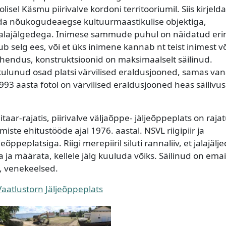
l Käsmu piirivalve kordoni territooriumil. Siis kirjelda
eheda nõukogudeaegse kultuurmaastikulise objektiga,
jalajälgedega. Inimese sammude puhul on näidatud eri
ub selg ees, või et üks inimene kannab nt teist inimest v
ahendus, konstruktsioonid on maksimaalselt säilinud.
lunud osad platsi värvilised eraldusjooned, samas va
993 aasta fotol on värvilised eraldusjooned heas säilivu
taar-rajatis, piirivalve väljaõppe- jäljeõppeplats on raja
te ehitustööde ajal 1976. aastal. NSVL riigipiir ja
eõppeplatsiga. Riigi merepiiril siluti rannaliiv, et jalajälje
da ja määrata, kellele jälg kuuluda võiks. Säilinud on emai
a, venekeelsed.
Vaatlustorn
Jäljeõppeplats