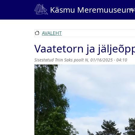
Liigu edasi põhisisu juurde
Ma
Käsmu Meremuuseum
AV
AVALEHT
Vaatetorn ja jäljeõp
Sisestatud
Triin Saks
poolt
N, 01/16/2025 - 04:10
Pilt