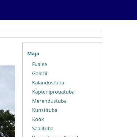
Õueala
Maja
Fuajee
Galerii
Kalandustuba
Kapteniprouatuba
Merendustuba
Kunstituba
Köök
Saalituba