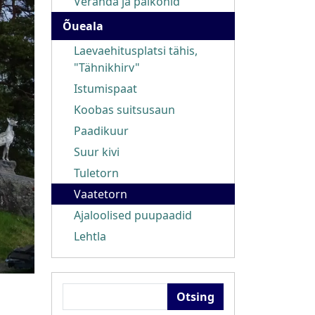
Veranda ja palkonid
Õueala
Laevaehitusplatsi tähis,
"Tähnikhirv"
Istumispaat
Koobas suitsusaun
Paadikuur
Suur kivi
Tuletorn
Vaatetorn
Ajaloolised puupaadid
Lehtla
Otsing