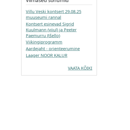
Viimased sõnumid
Villu Veski kontsert 29.08.25
muuseumi rannal
Kontsert esinevad Sigrid
Kuulmann (viiul) ja Peeter
Paemurru (tšello)
Viikingiprogramm
Aardejaht - orienteerumine
Laager NOOR KALUR
VAATA KÕIKI