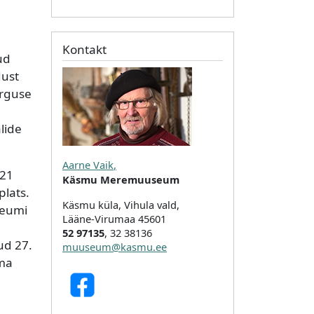
e
Kontakt
ud
dust
õrguse
lide
Aarne Vaik
,
021
Käsmu Meremuuseum
lats.
Käsmu küla, Vihula vald,
seumi
Lääne-Virumaa 45601
52 97135
, 32 38136
ud 27.
muuseum@kasmu.ee
ama