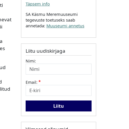
Täpsem info
ti
SA Käsmu Meremuuseumi
nevat
tegevuste toetuseks saab
annetada:
Muuseumi annetus
õi
na
ses
Liitu uudiskirjaga
Nimi:
tud
d
Email:
litud