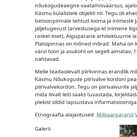
nõukogudeaegne vaatamisväärsus, ajaloolise
Käsmu külalistele objekti nii: Tegu oli 
betoonpinnale tehtud looma ja inimeste 
jäljetugevust (arvestusega et inimene liig
rasket eset). Algupärane arhitektuurne l
Platsipinnas on mõned mõrad. Maha on ku
värvi toon ja asukoht on segelt aimatav. 1
nähtavad.
Meile teadaolevalt piirkonnas erandlik mili
Käsmu Nõukogude piirivalve kordoni peamis
piirivalvekordon. Tegu on piirivalvurite jälj
mida liivalt leiti saaks tuvastada, kirjelda
plekist sildid täpsustava informatsioonig
Etnograafia alajaotused
Militaarpärand
Galerii