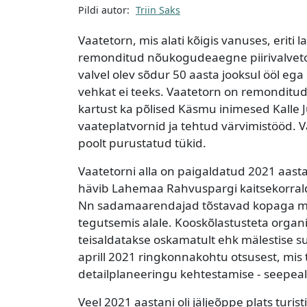
Pildi autor:
Triin Saks
Vaatetorn, mis alati kõigis vanuses, eriti
remonditud nõukogudeaegne piirivalvetor
valvel olev sõdur 50 aasta jooksul ööl ega
vehkat ei teeks. Vaatetorn on remonditud 
kartust ka põlised Käsmu inimesed Kalle J
vaateplatvornid ja tehtud värvimistööd. V
poolt purustatud tükid.
Vaatetorni alla on paigaldatud 2021 aast
hävib Lahemaa Rahvuspargi kaitsekorral
Nn sadamaarendajad tõstavad kopaga mä
tegutsemis alale. Kooskõlastusteta organis
teisaldatakse oskamatult ehk mälestise suh
aprill 2021 ringkonnakohtu otsusest, mis
detailplaneeringu kehtestamise - seepeale 
Veel 2021 aastani oli jäljeõppe plats turi