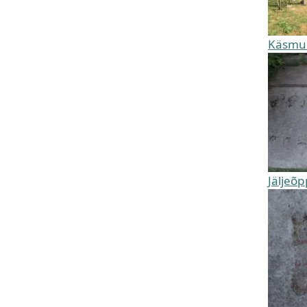
Käsmu 
Jäljeõp