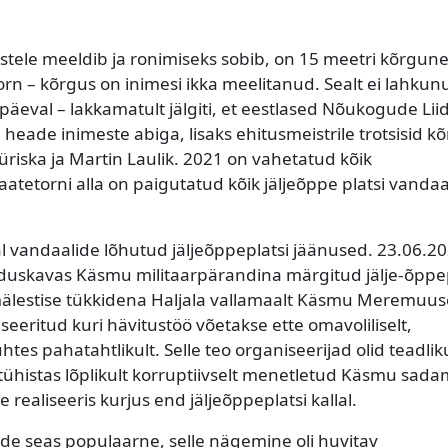
 lastele meeldib ja ronimiseks sobib, on 15 meetri kõrgun
n – kõrgus on inimesi ikka meelitanud. Sealt ei lahkun
 päeval – lakkamatult jälgiti, et eestlased Nõukogude Lii
heade inimeste abiga, lisaks ehitusmeistrile trotsisid k
üriska ja Martin Laulik. 2021 on vahetatud kõik
aatetorni alla on paigutatud kõik jäljeõppe platsi vandaa
al vandaalide lõhutud jäljeõppeplatsi jäänused. 23.06.2
duskavas Käsmu militaarpärandina märgitud jälje-õppep
lestise tükkidena Haljala vallamaalt Käsmu Meremuu
eeritud kuri hävitustöö võetakse ette omavoliliselt,
tes pahatahtlikult. Selle teo organiseerijad olid teadlik
 tühistas lõplikult korruptiivselt menetletud Käsmu sad
realiseeris kurjus end jäljeõppeplatsi kallal.
stide seas populaarne, selle nägemine oli huvitav