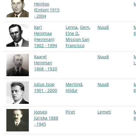
Heinloo
(Einlon) 1915
- 2004
Karl
Lenna
,
Gem
,
Nuudi
Heinmaa
Elna II
,
K
(Heinman)
Mission San
1902 - 1994
Francisco
Kaarel
Nuudi
Heinman
L
1868 - 1920
Julius Isop
Merilind
,
Nuudi
1901 - 2000
Hildur
K
Joosep
Piret
Lemeti
Jüriska 1888
K
- 1945