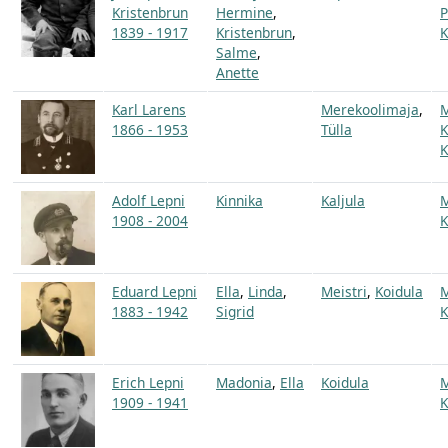
Kristenbrun
Hermine
,
P
1839 - 1917
Kristenbrun
,
K
Salme
,
Anette
Karl Larens
Merekoolimaja
,
1866 - 1953
Tülla
K
K
Adolf Lepni
Kinnika
Kaljula
1908 - 2004
K
Eduard Lepni
Ella
,
Linda
,
Meistri
,
Koidula
1883 - 1942
Sigrid
K
Erich Lepni
Madonia
,
Ella
Koidula
1909 - 1941
K