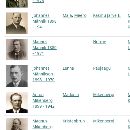
- 1973
Johannes
Maia
,
Meero
Käsmu Järve II
Männik 1898
K
- 1941
K
Maunus
Nurme
Männik 1880
L
- 1971
Johannes
Lenna
Paujaagu
Männikson
L
1898 - 1970
Anton
Madonia
Mikenbergi
Mikenberg
K
1899 - 1942
Magnus
Kristenbrun
Mikenbergi
Mikenberg
K