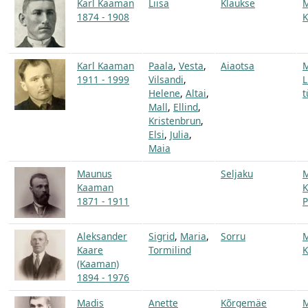
Karl Kaaman
Liisa
Klaukse
1874 - 1908
K
Karl Kaaman
Paala
,
Vesta
,
Aiaotsa
1911 - 1999
Vilsandi
,
L
Helene
,
Altai
,
t
Mall
,
Ellind
,
Kristenbrun
,
Elsi
,
Julia
,
Maia
Maunus
Seljaku
Kaaman
K
1871 - 1911
P
Aleksander
Sigrid
,
Maria
,
Sorru
Kaare
Tormilind
K
(Kaaman)
1894 - 1976
Madis
Anette
Kõrgemäe