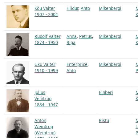
Kõu Valter
Hildur
,
Ahto
Mikenbergi
1907 - 2004
K
Rudolf Valter
Anna
,
Petrus
,
Mikenbergi
1874 - 1950
Riga
K
Uku Valter
Enterprice
,
Mikenbergi
1910 - 1999
Ahto
P
Julius
Einberi
Veintrop
K
1884 - 1947
Anton
Ristu
Weintrop
L
(Weintrup)
P