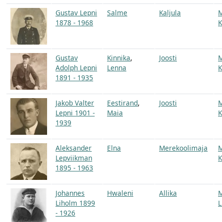
Gustav Lepni
Salme
Kaljula
1878 - 1968
K
Gustav
Kinnika
,
Joosti
Adolph Lepni
Lenna
K
1891 - 1935
Jakob Valter
Eestirand
,
Joosti
Lepni 1901 -
Maia
K
1939
Aleksander
Elna
Merekoolimaja
Lepviikman
K
1895 - 1963
Johannes
Hwaleni
Allika
Liholm 1899
L
- 1926