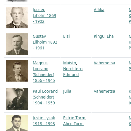
Joosep
Allika
Liholm 1869
K
- 1902
P
Gustav
Elsi
Kingu
,
Eha
Liiholm 1892
K
- 1961
P
Magnus
Muisto
,
Vahemetsa
Loorand
Nordstern
,
P
(Schneider)
Edmund
1856 - 1945
Paul Loorand
Julia
Vahemetsa
K
(Schneider)
1904 - 1959
t
Justin Lysak
Estrid Torm
,
1918 - 1993
Alice Torm
K