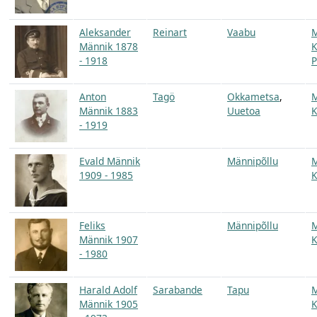
Aleksander
Reinart
Vaabu
Männik 1878
K
- 1918
P
Anton
Tagö
Okkametsa
,
Männik 1883
Uuetoa
K
- 1919
Evald Männik
Männipõllu
1909 - 1985
K
Feliks
Männipõllu
Männik 1907
K
- 1980
Harald Adolf
Sarabande
Tapu
Männik 1905
K