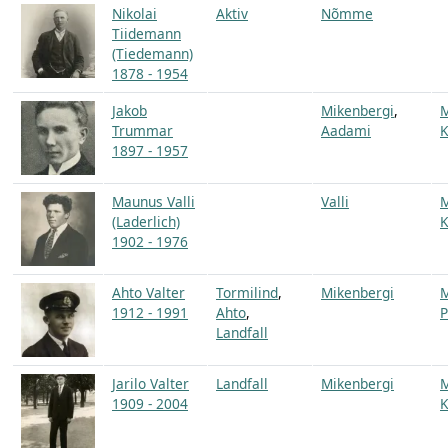
Nikolai
Aktiv
Nõmme
Tiidemann
(Tiedemann)
1878 - 1954
Jakob
Mikenbergi
,
Trummar
Aadami
K
1897 - 1957
Maunus Valli
Valli
(Laderlich)
K
1902 - 1976
Ahto Valter
Tormilind
,
Mikenbergi
1912 - 1991
Ahto
,
P
Landfall
Jarilo Valter
Landfall
Mikenbergi
1909 - 2004
K