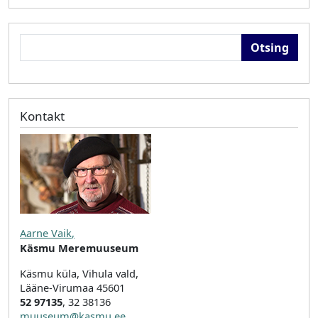
Otsing
Kontakt
Aarne Vaik
,
Käsmu Meremuuseum
Käsmu küla, Vihula vald,
Lääne-Virumaa 45601
52 97135
, 32 38136
muuseum@kasmu.ee