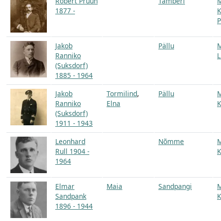
Robert Pruun
Tamberi
1877 -
K
P
Jakob
Pällu
Ranniko
L
(Suksdorf)
1885 - 1964
Jakob
Tormilind
,
Pällu
Ranniko
Elna
K
(Suksdorf)
1911 - 1943
Leonhard
Nõmme
Rull 1904 -
K
1964
Elmar
Maia
Sandpangi
Sandpank
K
1896 - 1944