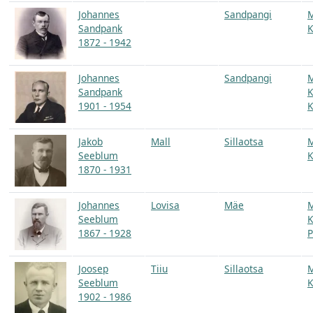
Johannes
Sandpangi
Sandpank
K
1872 - 1942
Johannes
Sandpangi
Sandpank
K
1901 - 1954
K
Jakob
Mall
Sillaotsa
Seeblum
K
1870 - 1931
Johannes
Lovisa
Mäe
Seeblum
K
1867 - 1928
P
Joosep
Tiiu
Sillaotsa
Seeblum
K
1902 - 1986