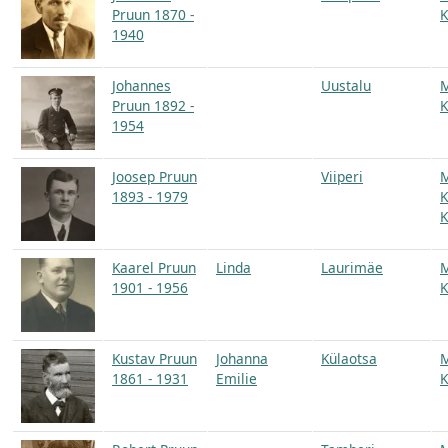
Pruun 1870 -
K
1940
Johannes
Uustalu
Pruun 1892 -
K
1954
Joosep Pruun
Viiperi
1893 - 1979
K
K
Kaarel Pruun
Linda
Laurimäe
1901 - 1956
K
Kustav Pruun
Johanna
Külaotsa
1861 - 1931
Emilie
K