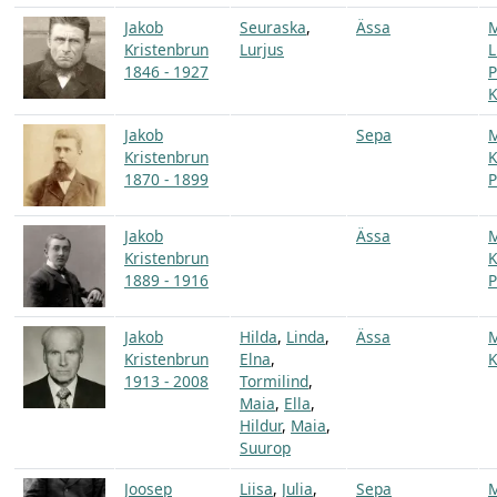
Jakob
Seuraska
,
Ässa
Kristenbrun
Lurjus
L
1846 - 1927
P
K
Jakob
Sepa
Kristenbrun
K
1870 - 1899
P
Jakob
Ässa
Kristenbrun
K
1889 - 1916
P
Jakob
Hilda
,
Linda
,
Ässa
Kristenbrun
Elna
,
K
1913 - 2008
Tormilind
,
Maia
,
Ella
,
Hildur
,
Maia
,
Suurop
Joosep
Liisa
,
Julia
,
Sepa