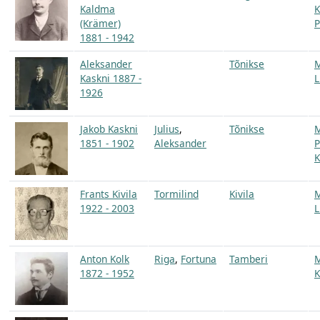
Kaldma
K
(Krämer)
P
1881 - 1942
Aleksander
Tõnikse
Kaskni 1887 -
L
1926
Jakob Kaskni
Julius
,
Tõnikse
1851 - 1902
Aleksander
P
K
Frants Kivila
Tormilind
Kivila
1922 - 2003
L
Anton Kolk
Riga
,
Fortuna
Tamberi
1872 - 1952
K