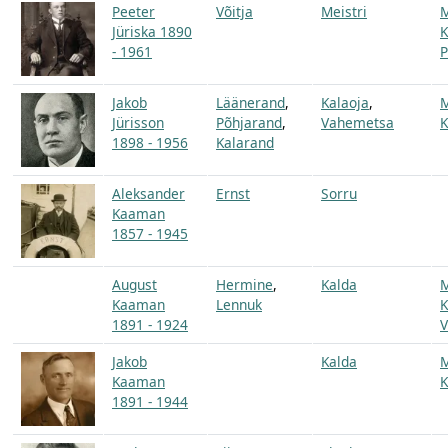
Peeter
Võitja
Meistri
Jüriska 1890
K
- 1961
P
Jakob
Läänerand
,
Kalaoja
,
Jürisson
Põhjarand
,
Vahemetsa
K
1898 - 1956
Kalarand
Aleksander
Ernst
Sorru
Kaaman
1857 - 1945
August
Hermine
,
Kalda
Kaaman
Lennuk
K
1891 - 1924
V
Jakob
Kalda
Kaaman
K
1891 - 1944