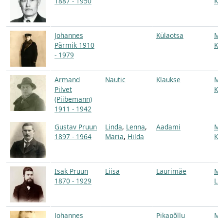
1887 - 1950
K
Johannes
Külaotsa
Pärmik 1910
K
- 1979
Armand
Nautic
Klaukse
Pilvet
K
(Piibemann)
1911 - 1942
Gustav Pruun
Linda
,
Lenna
,
Aadami
1897 - 1964
Maria
,
Hilda
K
Isak Pruun
Liisa
Laurimäe
1870 - 1929
L
Johannes
Pikapõllu