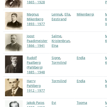
1865 - 1928
P
Magnus
Lennuk
,
Ella
,
Mikenbergi
Mikenberg
Eestirand
K
1893 - 1977
V
Joost
Salme
,
Paadimeister
Kristenbrun
,
K
1866 - 1941
Elna
Rudolf
Signe
,
Endla
Paalberg
Tormilind
K
(Pahlberg)
1885 - 1948
Harry
Tormilind
Endla
Pahlberg
K
1912 - 1977
Jakob Pajos
Evi
Tooma