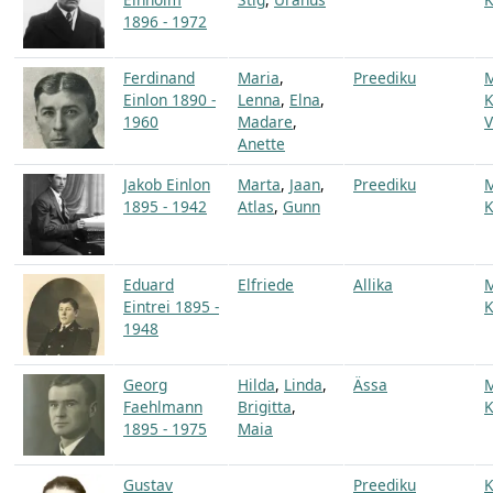
1896 - 1972
Ferdinand
Maria
,
Preediku
Einlon 1890 -
Lenna
,
Elna
,
K
1960
Madare
,
V
Anette
Jakob Einlon
Marta
,
Jaan
,
Preediku
1895 - 1942
Atlas
,
Gunn
K
Eduard
Elfriede
Allika
Eintrei 1895 -
K
1948
Georg
Hilda
,
Linda
,
Ässa
Faehlmann
Brigitta
,
K
1895 - 1975
Maia
Gustav
Preediku
K