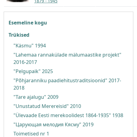
1879 - 1945
Fotoarhiiv
Esemeline kogu
Trükised
"Käsmu" 1994
"Lahemaa rannakülade mälumaastike projekt"
2016-2017
"Pelgupaik" 2025
"Põhjaranniku paadiehitustraditsioonid" 2017-
2018
"Tare ajalugu" 2009
"Unustatud Merereisid" 2010
"Ülevaade Eesti merekoolidest 1864-1935" 1938
"Царующая мелодия Кясму" 2019
Toimetised nr 1