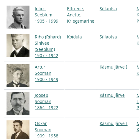
Julius
Elfriede
,
Sillaotsa
Seeblum
Anette
,
K
1905 - 1999
Kriegsmarine
P
Riho (Rihard)
Koidula
Sillaotsa
Sinivee
K
(Seeblum)
1907 - 1942
Artur
Käsmu Järve I
Sooman
K
1900 - 1949
Joosep
Käsmu Järve
Sooman
L
1864 - 1922
P
Oskar
Käsmu Järve I
Sooman
K
1909 - 1958