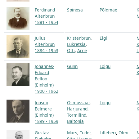
Ferdinand
Spinosa
Põldmäe
K
Altenbrun
1881 - 1954
Julius
Kristenbrun
,
Eigi
Altenbrun
Lukretsia
,
K
1884 - 1953
Otti
,
Arne
L
Johannes-
Gunn
Loigu
Eduard
K
Eelloo
(Einholm)
1900 - 1962
Joosep
Osmussaar
,
Loigu
Eelmere
Harjurand
,
K
(Einholm)
Tormilind
,
1899 - 1959
Baltonia
Gustav
Mars
,
Tudor
,
Lilleberi
,
Olmi
Einholm
Stig
,
Uranus
K