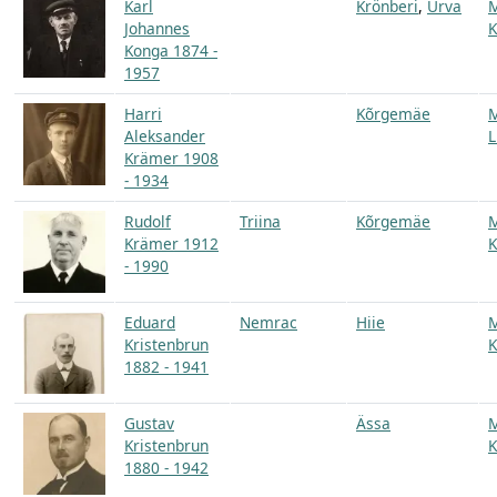
Karl
Krönberi
,
Urva
Johannes
K
Konga 1874 -
1957
Harri
Kõrgemäe
Aleksander
L
Krämer 1908
- 1934
Rudolf
Triina
Kõrgemäe
Krämer 1912
K
- 1990
Eduard
Nemrac
Hiie
Kristenbrun
K
1882 - 1941
Gustav
Ässa
Kristenbrun
K
1880 - 1942