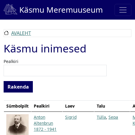
Liigu edasi põhisisu juurde
Käsmu Meremuuseum
AVALEHT
Käsmu inimesed
Pealkiri
Sümbolpilt
Pealkiri
Laev
Talu
A
Anton
Sigrid
Tülla
,
Sepa
Altenbrun
K
1872 - 1941