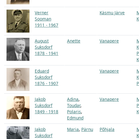
Verner
Käsmu Järve
Sooman
K
1911 - 1967
August
Anette
Vanapere
Suksdorf
K
1878 - 1941
P
K
Eduard
Vanapere
Suksdorf
K
1876 - 1907
P
Jakob
Adina
,
Vanapere
Suksdorf
Toudar
,
P
1849 - 1918
Polaris
,
K
Edmund
Jakob
Maria
,
Pärnu
Põhjala
Suksdorf
K