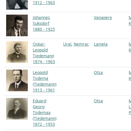
1912 - 1963
Johannes
Vanapere
Suksdorf
K
1880 - 1925
Oskar-
Ural
,
Nemrac
Lainela
Leopold
K
Tiedemann
1874 - 1963
Leopold
Otsa
Tiidema
K
(Tiedemann)
1913 - 1961
Eduard
Otsa
Georg
L
Tiidemaa
P
(Tiedemann)
1872 - 1953