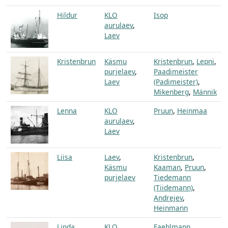
Hildur
KLO
Isop
aurulaev
,
Laev
Kristenbrun
Käsmu
Kristenbrun
,
Lepni
,
purjelaev
,
Paadimeister
Laev
(Padimeister)
,
Mikenberg
,
Männik
Lenna
KLO
Pruun
,
Heinmaa
aurulaev
,
Laev
Liisa
Laev
,
Kristenbrun
,
Käsmu
Kaaman
,
Pruun
,
purjelaev
Tiedemann
(Tiidemann)
,
Andrejev
,
Heinmann
Linda
KLO
Faehlmann