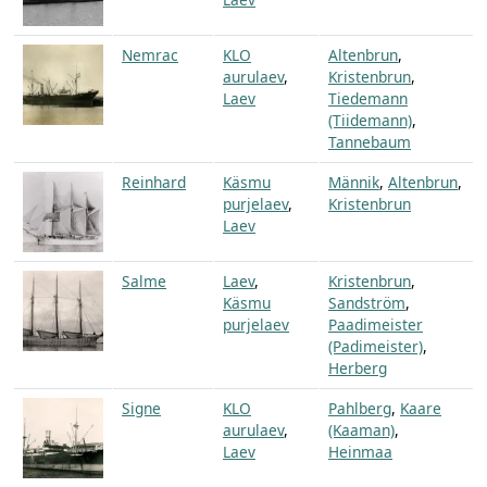
Nemrac
KLO
Altenbrun
,
aurulaev
,
Kristenbrun
,
Laev
Tiedemann
(Tiidemann)
,
Tannebaum
Reinhard
Käsmu
Männik
,
Altenbrun
,
purjelaev
,
Kristenbrun
Laev
Salme
Laev
,
Kristenbrun
,
Käsmu
Sandström
,
purjelaev
Paadimeister
(Padimeister)
,
Herberg
Signe
KLO
Pahlberg
,
Kaare
aurulaev
,
(Kaaman)
,
Laev
Heinmaa