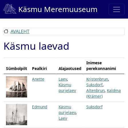
Liigu edasi põhisisu juurde
Käsmu Meremuuseum
AVALEHT
Käsmu laevad
Inimese
Sümbolpilt
Pealkiri
Alajaotused
perekonnanimi
Anette
Laev
,
Kristenbrun
,
Käsmu
Suksdorf
,
purjelaev
Altenbrun
,
Kaldma
(Krämer)
Edmund
Käsmu
Suksdorf
purjelaev
,
Laev