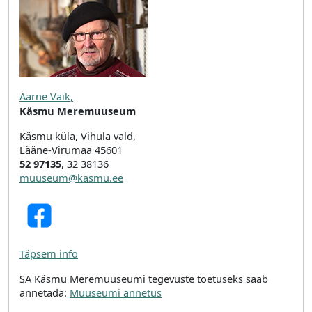
Aarne Vaik
,
Käsmu Meremuuseum
Käsmu küla, Vihula vald,
Lääne-Virumaa 45601
52 97135
, 32 38136
muuseum@kasmu.ee
Täpsem info
SA Käsmu Meremuuseumi tegevuste toetuseks saab
annetada:
Muuseumi annetus