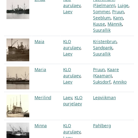
aurulaev
,
(Fäelmann)
,
Luige
,
Laev
Sommer
,
Pruun
,
Seeblum
,
Kann
,
Kuuse
,
Männik
,
Suurallik
Maia
KLO
Kristenbrun
,
aurulaev
,
Sandpank
,
Laev
Suurallik
Maria
KLO
Pruun
,
Kaare
aurulaev
,
(Kaaman)
,
Laev
Suksdorf
,
Anniko
Merilind
Laev
,
KLO
Lepviikman
purjelaev
Minna
KLO
Pahlberg
aurulaev
,
Laev