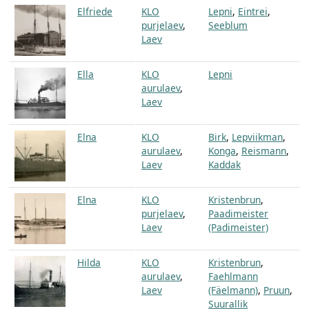
Elfriede
KLO
Lepni
,
Eintrei
,
purjelaev
,
Seeblum
Laev
Ella
KLO
Lepni
aurulaev
,
Laev
Elna
KLO
Birk
,
Lepviikman
,
aurulaev
,
Konga
,
Reismann
,
Laev
Kaddak
Elna
KLO
Kristenbrun
,
purjelaev
,
Paadimeister
Laev
(Padimeister)
Hilda
KLO
Kristenbrun
,
aurulaev
,
Faehlmann
Laev
(Fäelmann)
,
Pruun
,
Suurallik